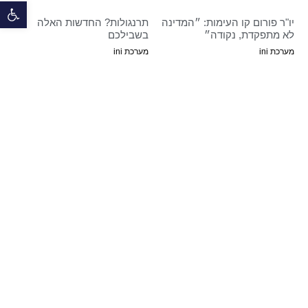
פתח 
יו"ר פורום קו העימות: ״המדינה
תרנגולות? החדשות האלה
לא מתפקדת, נקודה״
בשבילכם
מערכת ini
מערכת ini