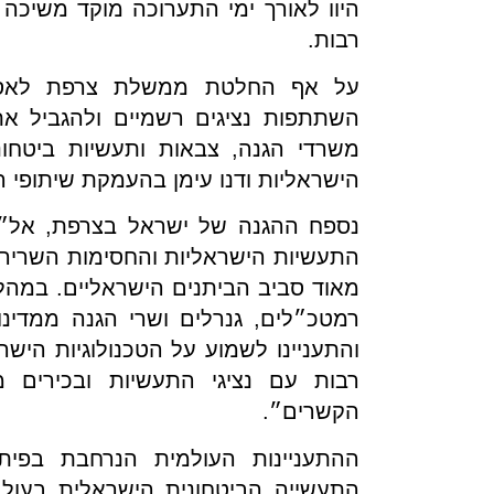
היוו לאורך ימי התערוכה מוקד משיכה
רבות.
על אף החלטת ממשלת צרפת לאסור
השתתפות נציגים רשמיים ולהגביל את 
משרדי הגנה, צבאות ותעשיות ביטחונ
הישראליות ודנו עימן בהעמקת שיתופי ה
נספח ההגנה של ישראל בצרפת, אל״מ
התעשיות הישראליות והחסימות השרירו
מאוד סביב הביתנים הישראליים. במהלך
רמטכ״לים, גנרלים ושרי הגנה ממדינו
והתעניינו לשמוע על הטכנולוגיות היש
רבות עם נציגי התעשיות ובכירים 
הקשרים״.
ההתעניינות העולמית הנרחבת בפי
התעשייה הביטחונית הישראלית בעול