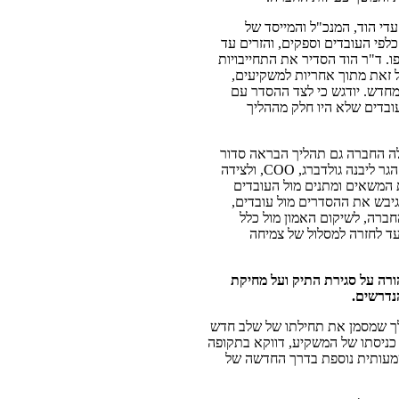
י הוד, המנכ"ל והמייסד של
לפי העובדים וספקים, והזרים עד
 בהיקפו. ד"ר הוד הסדיר את התחייבויות
ל זאת מתוך אחריות למשקיעים,
מחדש. יודגש כי לצד ההסדר עם
ובדים שלא היו חלק מההליך
לה החברה גם תהליך הבראה סדור
באמצעות צוות ייעודי שהוקם לצורך כך. את הצוות מובילה הגר ליבנה גולדברג, COO, ולצידה
ת המשאים ומתנים מול העובדים
 גיבש את ההסדרים מול עובדים,
החברה, לשיקום האמון מול כלל
ד לחזרה למסלול של צמיחה
רה על סגירת התיק ועל מחיקת
נדרשים.
ך שמסמן את תחילתו של שלב חדש
תפתח. כניסתו של המשקיע, דווקא בתקופה
שמעותית נוספת בדרך החדשה של