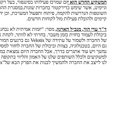
המשקיע החדש הוא י
זם שמרכז פעילותו בסינגפור, בעל רק
וגיימינג, אשר שימש כדירקטור בחברות שונות.במסגרת הה
השוטפות הנדרשות להקמה, פיתוח ותפעול המערכת, וכן יה
קיימים ולהובלת פעילות מול לקוחות חדשים.
ד"ר עדי הוד, מנכ״ל הארגון,
מסר: "יזמות אמיתית לא נבחנ
ביכולת לעמוד בחזית בזמן משבר. בחרתי לא לוותר, לקחת 
של החברה ולשמור על עתידה של
גם היום, בטכנולוגיה, בצוות וביכולת של החברה לחזור למס
נמשך ויש עוד אתגרים בדרך, אבל החברה היום נמצאת במקום
למשקיעים ולכלל השותפים שלנו על האמון והליווי בתקופה
לנו לייצב את החברה ולהמשיך לבנות את הפרק הבא של"Velotix