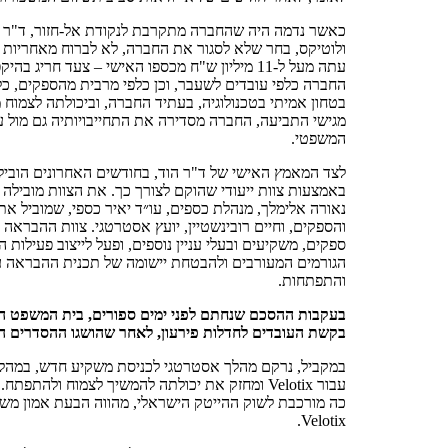
כאשר נדמה היה שהחברה מתקרבת לנקודת אל-חזור, ד"ר עד
ולוטיקס, בחר שלא לסגור את החברה, לא לברוח מאחריות כ
עתה מעל ל-11 מיליון ש"ח מכספו האישי – צעד חריג
החברה כלפי עובדים לשעבר, וכן כלפי מרבית מהספקים, כ
בטחון אמיתי בטכנולוגיה, בעתיד החברה, וביכולתה לצמוח 
מגישי התביעה, החברה מסדירה את התחייבויותיה גם מול ע
המשפטי.
לצד המאמץ האישי של ד"ר הוד, בחודשים האחרונים הובי
נאורה אלימלך, מנהלת כספים, עו״ד יאיר כספי, שמוביל א
והספקים, וחיים רובינשטיין, יועץ אסטרטגי. צוות ההבראה
ספקים, משקיעים ובעלי עניין נוספים, ופעל לייצוב פעילות 
הגורמים המעורבים ולהבטחת יישומה של תכנית ההבראה ע
והתפתחות.
בעקבות ההסכם שנחתם לפני ימים ספורים, בית המשפט הו
בקשת העובדים לחדלות פירעון, לאחר שהושגו ההסדרים ה
במקביל, נרקם מהלך אסטרטגי לכניסת משקיע חדש, במהל
עבור Velotix ומחזק את יכולתה להמשיך לצמוח ולה
כה מורכבת לשוק ההייטק הישראלי, מהווה הבעת אמון מ
Velotix.