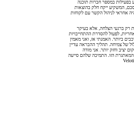
ע בפעילות במספר חברות תוכנה
סכם, המשקיע ייקח חלק בהוצאות
יה אחראי לניהול הקשר עם לקוחות
ת רק ברגעי הצלחה, אלא בעיקר
אחריות, לפעול להסדרת ההתחייבויות
 Velotix גם ברגעים המורכבים ביותר. האמנתי אז, ואני מאמין
לול של צמיחה. תהליך ההבראה עדיין
 יציב וחזק יותר. אני מודה
 המאתגרת הזו. התמיכה שלהם סייעה