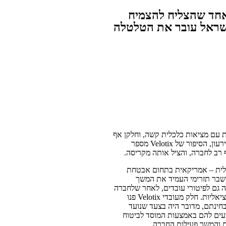
אחד שהצליח להצמיח
שראל עובר את הטלטלה
עם מציאות כלכלית קשה, וחלקן אף
מפטרות עובדים רבים, אחרות מגיעות לקריסה או חדלות פירעון, הסיפור של Velotix מספר
ף רב לחברה, והציל אותה מקריסה.
טארטאפ סייבר ישראלית – אמריקאית בתחום אבטחת
שבר תזרימי העמיד את המשך
 גם לפיטורי עובדים, לאחר שלחברה
לא היו המשאבים הנדרשים להמשך תשלום שכר וזכויות סוציאליות. חלק מעובדי Velotix פנו
חינתם, מדובר היה בצעד שנועד
עים להם באמצעות המוסד לביטוח
ת והמשך פעילות החברה.