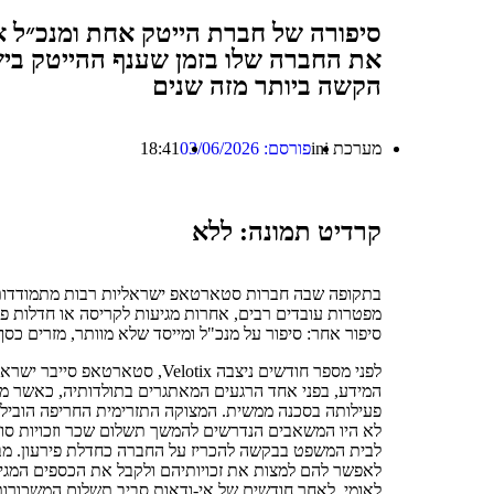
סיפורה של חברת הייטק אחת ומנכ״ל 
את החברה שלו בזמן שענף ההייטק בי
הקשה ביותר מזה שנים
מערכת ini
פורסם:
03/06/2026
18:41
קרדיט תמונה: ללא
בתקופה שבה חברות סטארטאפ ישראליות רבות מתמודדות 
סיפור אחר: סיפור על מנכ"ל ומייסד שלא מוותר, מזרים כס
לפני מספר חודשים ניצבה Velotix, ס
המידע, בפני אחד הרגעים המאתגרים בתולדותיה, כאשר מ
פעילותה בסכנה ממשית. המצוקה התזרימית החריפה הובילה
לבית המשפט בבקשה להכריז על החברה כחדלת פירעון. מב
לאפשר להם למצות את זכויותיהם ולקבל את הכספים המגי
לאומי, לאחר חודשים של אי-ודאות סביב תשלום המשכורו