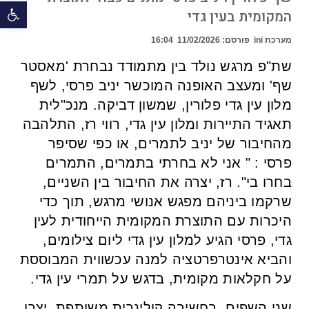
פתח 
המקומית בעין גדי
מערכת ini
פורסם:
11/02/2026
16:04
שת"פ מרגש נולד בין מתמודד נבחרת 'מאסטר
שף' ומעצב האופנה המוכשר יניב פרסי, לשף
מלון עין גדי פלורין, שמשון דביקה. מנכ"לית
תאגיד התיירות ומלון עין גדי, רווי רז, התלהבה
מהחיבור של יניב לתמרים, או כפי שסיפר
פרסי : " אני לא בחרתי בתמרים, התמרים
בחרו בי". רז, יצרה את החיבור בין השניים,
שרקמו ביניהם מפגש אנושי מרגש, תוך כדי
היכרות עם התוצרת המקומית הייחודית לעין
גדי, פרסי הגיע למלון עין גדי ליום צילומים,
והביא אינטרפרטציה למנה עכשווית המבוססת
על חקלאות מקומית, בדגש על תמרי עין גדי.
שני השפים, בחשיבה קולינרית משותפת, יצרו