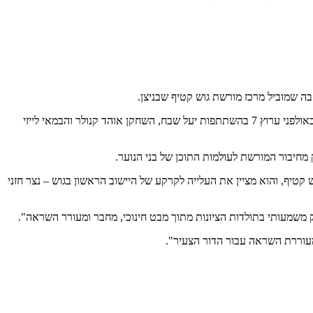
ה שמוביל מרכז מורשת גוש קטיף שבניצן.
לקראת יום המורשת הופקו משדרים חינוכיים מיוחדים המיועדים לתלמידי בתי הספר היסודיים, חטיבות הביניים והתיכונים. בין היתר צולם משדר עומק באולפני ערוץ 7 בהשתתפות יעל שבח, השחקן אוהד קנולר והבמאי לייזי
 מחיבור המורשת לעולמות התוכן של בני הנוער.
 קטיף, והוא מציין את העלייה לקרקע של היישוב הראשון בגוש – נצר חזני
 משמעותי בתולדות הציונות מתוך מבט חינוכי, מחבר ומעורר השראה".
מעוררת השראה עבור הדור הצעיר".