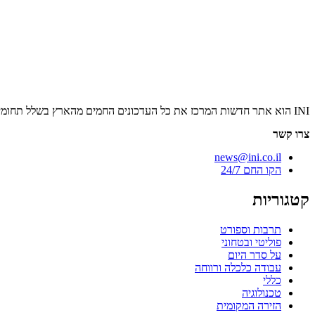
INI הוא אתר חדשות המרכז את כל העדכונים החמים מהארץ בשלל תחומים. אנחנו מזמינים אתכם להתעדכן בחדשות היום, להאזין לפודקאסטים, ולקרוא מאמרי דעה.
צרו קשר
news@ini.co.il
הקו החם 24/7
קטגוריות
תרבות וספורט
פוליטי ובטחוני
על סדר היום
עבודה כלכלה ורווחה
כללי
טכנולוגיה
הזירה המקומית