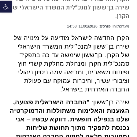
פתח 
שירה בן־ששון למנכ״לית המשרד הישראלי של
הקרן.
מערכת ini
פורסם:
11/01/2026
14:53
הקרן החדשה לישראל מודיעה על מינויה של
שירה בן־ששון למנכ״לית המשרד הישראלי
של הקרן. בן־ששון שימשה עד כה בתפקיד
סמנכ"לית הקרן ומנהלת מחלקת קשרי חוץ
ופיתוח משאבים, ומביאה עמה ניסיון ניהולי
וציבורי עשיר, והיכרות עמוקה עם פעולת
החברה האזרחית בישראל.
שירה בן־ששון:
"
החברה הישראלית פצועה,
הגזענות והאלימות משתוללות והדמוקרטיה
שלנו בנפילה חופשית. דווקא עכשיו –
אני
נכנסת לתפקיד מתוך תחושת שליחות
ומחויבות מלאה לחיזוק החברה האזרחית