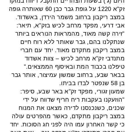
היום (ג') בשעות הצהריים התקבל דיווח במוקד
זק"א 1220 על גופת גבר כבן 60 שאותרה גופה
במצב ריקבון ברחוב משמר הירדן, באשדוד.
אבי דרעי, מפקד מרחב לכיש בזק"א, תיאר:
⁠"זירה קשה מאוד, מהמראות הנוראים ביותר
שנתקלנו בהם, גבר שאותר ללא רוח חיים
במצב ריקבון מתקדם מאוד. יחד עם חברי
מתנדבי זק"א מרחב לכיש – צוות אשדוד
טיפלנו בכבוד המת ובאיסוף הממצאים."
בבאר שבע, ברחוב שמשון עמיצור, אותר גבר
בן 58 שנפטר לבדו בביתו.
שמעון זגורי, מפקד זק"א באר שבע, סיפר:
⁠"הוזעקנו בעקבות ריח חריף שדווח על ידי
שכנים, כשנכנסנו לדירה מצאנו את המנוח
במצב ריקבון מתקדם, כאשר מהפרטים עולה
כי קשר האחרון עמו היה לפני חג הסוכות. יחד