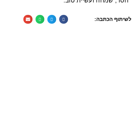
חסד, שמחה ועשיית טוב."
לשיתוף הכתבה: