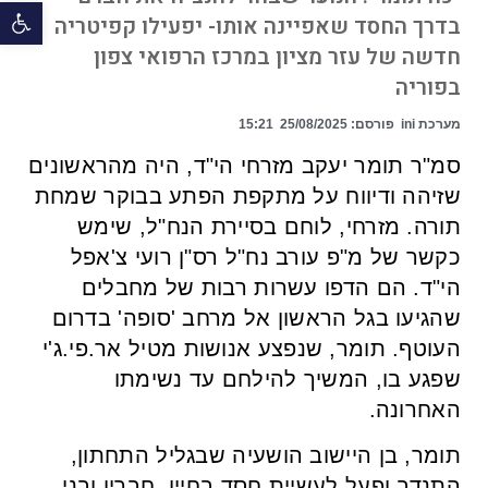
פתח 
בדרך החסד שאפיינה אותו- יפעילו קפיטריה
חדשה של עזר מציון במרכז הרפואי צפון
בפוריה
מערכת ini
פורסם:
25/08/2025
15:21
סמ"ר תומר יעקב מזרחי הי"ד, היה מהראשונים
שזיהה ודיווח על מתקפת הפתע בבוקר שמחת
תורה. מזרחי, לוחם בסיירת הנח"ל, שימש
כקשר של מ"פ עורב נח"ל רס"ן רועי צ'אפל
הי"ד. הם הדפו עשרות רבות של מחבלים
שהגיעו בגל הראשון אל מרחב 'סופה' בדרום
העוטף. תומר, שנפצע אנושות מטיל אר.פי.ג'י
שפגע בו, המשיך להילחם עד נשימתו
האחרונה.
תומר, בן היישוב הושעיה שבגליל התחתון,
התנדב ופעל לעשיית חסד בחייו. חבריו ובני