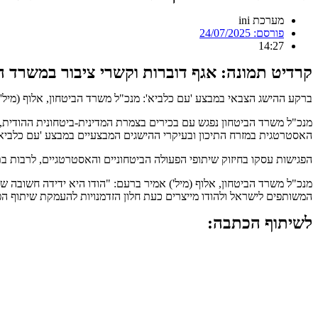
מערכת ini
פורסם:
24/07/2025
14:27
קרדיט תמונה: אגף דוברות וקשרי ציבור במשרד ה
ברקע ההישג הצבאי במבצע 'עם כלביא': מנכ"ל משרד הביטחון, אלוף (מיל')
האסטרטגית במזרח התיכון ובעיקרי ההישגים המבצעיים במבצע 'עם כלביא', 
הפגישות עסקו בחיזוק שיתופי הפעולה הביטחוניים והאסטרטגיים, לרבות בת
מנכ"ל משרד הביטחון, אלוף (מיל') אמיר ברעם: "הודו היא ידידה חשובה 
המשותפים לישראל ולהודו מייצרים כעת חלון הזדמנויות להעמקת שיתוף הפע
לשיתוף הכתבה: