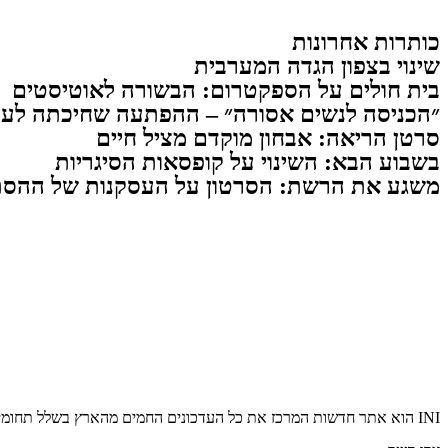
כותרות אחרונות
שינוי בצפון הגדה המערבית
בית חולים על הספקטרום: הבשורה לאוטיסטים
״הכניסה לנשים אסורה״ – ההפתעה שחיכתה לעו
סרטן הריאה: אבחון מוקדם מציל חיים
בשבוע הבא: השינוי על קופסאות הסיגריות
משגע את הרשת: הסרטון על העסקנות של ההסת
INI הוא אתר חדשות המרכז את כל העדכונים החמים מהארץ בשלל תחומים. אנחנו מזמינים אתכם להתעדכן בחדשות היום, להאזין לפודקאסטים, ולקרוא מאמרי דעה.