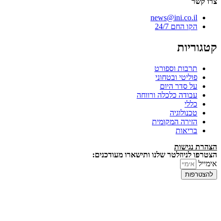
צרו קשר
news@ini.co.il
הקו החם 24/7
קטגוריות
תרבות וספורט
פוליטי ובטחוני
על סדר היום
עבודה כלכלה ורווחה
כללי
טכנולוגיה
הזירה המקומית
בריאות
הצהרת נגישות
הצטרפו לניוזלטר שלנו ותישארו מעודכנים:
אימייל
להצטרפות