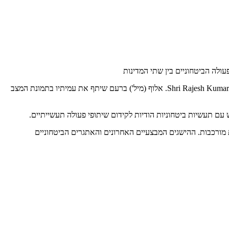
ולה הביטחוניים בין שתי המדינות
מנכ"ל משרד הביטחון נפגש עם בכירים בצמרת המדינית-ביטחונית ההודית, בהם היועץ לביטחון לאומי, Ajit Doval, ומנכ״ל משרד ההגנה ההודי, Shri Rajesh Kumar Singh. אלוף (מיל') ברעם שיתף את עמיתיו בתמונת המצב
עם תעשיות ביטחוניות הודיות לקידום שיתופי פעולה תעשייתיים.
 מורכבות. ההישגים המבצעיים האחרונים והאתגרים הביטחוניים