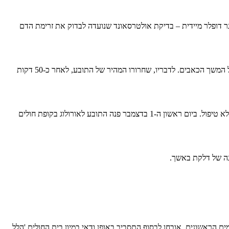
 דופלר מיידית – בדיקת אולטרסאונד שנועדה לבדוק את זרימת הדם
מעבר לכך, קובע ד"ר הופמן, שהרופא במיון לא ציין בפני התובע את האפשרות של תסביב אשך, ולא נתן הנחיות ברורות לחזרה מיידית למיון, במקרה של המשך הכאבים. לדבריו, שחרורו המהיר של התובע, לאחר כ-50 דקות
לדברי ד"ר הופמן, בימים לאחר השחרור חל סוף השבוע, ועל כן לא קיימת זמינות של אורולוגים בקהילה. כתוצאה מכך סבל התובע מכאבים מתמשכים ללא טיפול. ביום ראשון ה-1 בדצמבר פנה התובע לאורולוג בקופת חולים
נה של דלקת באשך.
פנות לטיפול רפואי מיידי. רק למחרת, ב-5 בדצמבר, כ-6 ימים לאחר הופעת הסימפטומים הראשונים, אובחן לבסוף התסביב באופן ודאי במיון בית החולים 'הלל