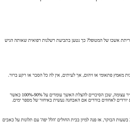
ולכריתת אשכו של המטופל? כך נטען בתביעת רשלנות רפואית שאותה הגיש
 מאמץ פתאומי או זיהום, אך לעיתים, אין לה כל הסבר או רקע ברור.
לדבריו, אבחון התופעה מתבצע על ידי בדיקה גופנית ואמצעי הדמיה כמו סונר דופלר, בדיקה חיונית ובלתי פולשנית לאבחון מוקדם. חשיבות האבחון המהיר עצומה, שכן הסיכויים להצלת האשך עומדים על 90%-100% כאשר
לדברי ד"ר הופמן על פי המידע שעולה מהרשומות הרפואיות ומשיחה שקיים עם התובע, סימנים קליניים של תסביב האשך הופיעו אצלו כבר ב-29/11/24 בשעות הבוקר, אז פנה למיון בבית החולים 'הלל יפה' עם תלונות על כאבים