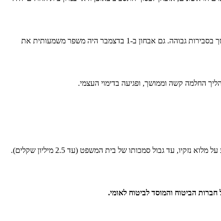
ד"ר הופמן מדגיש בחוות דעתו את חשיבות האבחון המהיר, וטוען כי לו היה התסביב מאובחן כבר ביום הראשון, ה-29 בנובמבר, ניתן היה להציל את האשך בסבירות גבוהה. גם אבחון ב-1 בדצמבר היה משפר משמעותית את
ליך החלמה קשה וממושך, ופגיעה בדימוי העצמי.
בתביעה אותה הגיש עו"ד עידו פן בשם התובע, הוא מבקש מבית המשפט לחייב את בית החולים 'הלל יפה' ואת קופת החולים 'כללית', לפצות את התובע על מלוא נזקיו, עד גבול סמכותו של בית המשפט (עד 2.5 מיליון שקלים).
ל חברות הביטוח והמוסד לביטוח לאומי.