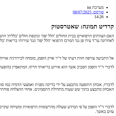
מערכת ini
פורסם:
08/07/2025
14:26
קרדיט תמונה: שאטרסטוק
האם הצוותים הרפואיים בבית החולים 'הלל יפה' ובקופת חולים 'כללית' ה
לאחרונה עו"ד עידו פן נגד המרכז הרפואי 'הלל יפה' ונגד שירותי בריאות 'כלל
אל התביעה צורפה חוות דעתו של ד"ר אזיק הופמן, מומחה לכירורגיה אורולוג
לדברי ד"ר הופמן תסביב אשך הוא אירוע בריאותי חריף, המתאפיין בהופעת
האבחון מתבצע בתוך שש שעות מתחילת התסמינים. אחוזי ההצלחה פוחתים בחדות, עד לפחות מ-50%, כאשר האבחון מתבצע לאחר 12-24 שעות. הם יורדים לאחוזים 
עזים באשך.