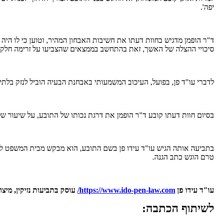
יפה'.
סיכויי ההצלה של האשך, זאת בהתחשב בממצאים שהצביעו על זרימה חלק
לדברי עו"ד פן, בפועל, העיכוב המשמעותי באבחנת הבעיה הוביל לנזק בלת
בסיום חוות דעתו קובע ד"ר הופמן את דרגת נכותו של התובע, על שיעור של 20% על פי תקנות המוסד לביטוח לאומ
טרם הוגש כתב הגנה.
עו"ד עידו פן
com/
https://www.ido-pen-law.
עוסק בתביעות נזיקין, מיצו
לשיתוף הכתבה: