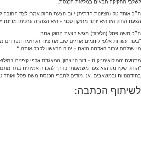
לשלבי החקיקה הבאים במליאת הכנסת.
ח״כ אוהד טל (הציונות הדתית) יוזם הצעת החוק אמר: לצד החובה
הצעת החוק הזו היא יותר מתיקון טכני – היא הצהרה ערכית: מדינת 
ח״כ משה פסל (הליכוד) מגיש הצעת החוק אמר:
“בעוד עשרות אלפי לוחמים אורזים שוב את ציוד הלחימה ונפרדים מ
מי שנלחם עבור האדמה הזאת – יהיה הראשון לקבל אותה.״
מתנועת ‘המילואימניקים – דור הניצחון’ המאגדת אלפי קצינים במילוא
“החוק שקידמנו הוא צעד משמעותי בדרך להכרה אמיתית בתרומתם של 
בהזדמנויות ובמשאבים. אנו מודים לחברי הכנסת משה פסל ואוהד טל
לשיתוף הכתבה: