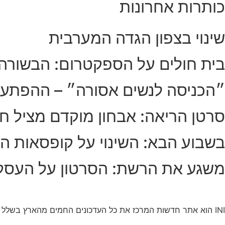
כותרות אחרונות
שינוי בצפון הגדה המערבית
בית חולים על הספקטרום: הבשורה
״הכניסה לנשים אסורה״ – ההפתע
סרטן הריאה: אבחון מוקדם מציל חי
בשבוע הבא: השינוי על קופסאות הס
משגע את הרשת: הסרטון על העסק
INI הוא אתר חדשות המרכז את כל העדכונים החמים מהארץ בשלל תחומים. אנחנו מזמינים אתכם להתעדכן בחדשות היום, להאזין לפודקאסטים, ולקרוא מאמרי דעה.