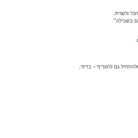
כל ולשרת.
ים בשבילה״.
.
התחיל גם להעדיף – בדיור,