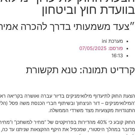
בוועדת חוץ וביטחון
״צעד משמעותי בדרך להכרה אמיתי
מערכת ini
פורסם:
07/05/2025
16:13
קרדיט תמונה: טנא תקשורת
הצעת החוק לתיעדוף מילואימניקים בדיור עברה ואושרה בקריאה ראשונ
‘המילואימניקים – דור הניצחון’ ובשיתוף חברי הכנסת משה פסל (הל
התנגדויות מקצועיות מצד משרדי הממשלה.
החוק קובע כי 40% מהדירות בפרויקטים של “מחיר למשתכן” ו”מחיר מטרה” יוקצו לאנשי מילואים פעילים, כאשר מחצית מהם – 20% מכלל הדירות – יוקצו ללוחמי מילואים.
מדובר במהלך היסטורי, שמכפיל את היקף ההקצאות שניתנו עד כה,