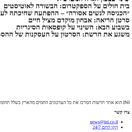
בית חולים על הספקטרום: הבשורה לאוטיסטים
״הכניסה לנשים אסורה״ – ההפתעה שחיכתה לעו
סרטן הריאה: אבחון מוקדם מציל חיים
בשבוע הבא: השינוי על קופסאות הסיגריות
משגע את הרשת: הסרטון על העסקנות של ההסת
INI הוא אתר חדשות המרכז את כל העדכונים החמים מהארץ בשלל תחומים. אנחנו מזמינים אתכם להתעדכן בחדשות היום, להאזין לפודקאסטים, ולקרוא מאמרי דעה.
צרו קשר
news@ini.co.il
הקו החם 24/7