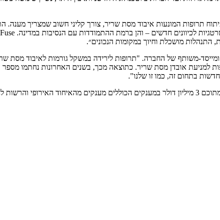
היות חלק מהמסע לגילוי ופיתוח תרופות המונעות איבוד מסת שריר, צורך קליני חשוב שמ
, התנהלות מושכלת וחיוך במקומות הנכונים״.
מיכרובסקי, מנכ"ל ומייסד-משותף של החברה. "תרופות לירידה במשקל גורמות לאיבו
ניים שמשלבים תרופות לירידה במשקל מסוג GLP-1 עם תרופות למניעת אובדן מסת שריר. כתוצאה מכך, ב
דשות בתחום זה, כמו זו שלנו".