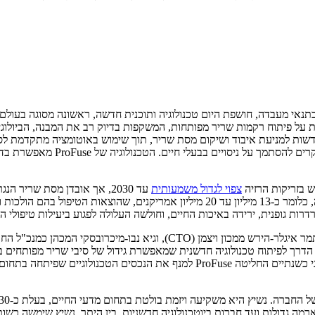
 שמתמחה בגידול רקמת שריר בתנאי מעבדה, חושפת היום טכנולוגיה ותוכנית חדשה, ראשונה 
יה (1-GLP), הזדקנות וסרטן. הטכנולוגיה של ProFuse מתבססת על פיתוח רקמות שריר מפותחות, המשקפות 
חדשות למניעת איבוד ושיקום מסת שריר, תוך שימוש באוטומציה מתקדמת לסר
הקיימות, אשר מבוססות על מודלים
ש בזריקות הרזיה
צפוי לגדול משמעותית
עד 2030, אך אובדן מסת שריר
בני 50 ומעלה, כלומר כ-13 מיליון עד 20 מיליון אמריקנים, שהוצ
ת גופנית, ירידה באיכות החיים, וחולשה העלולה לפגוע ביעילות טיפולי ה
ProFuse נוסדה בשנת 2021 על ידי פרופסור אלדד צחור ממכון ויצמן, ד"ר תמר אי
ת הדרך לפיתוח טכנולוגיה חדשנית שמאפשרת גידול של סיבי שריר מפותחים
את ProFuse כאחת החברות המובילות בשוק הבשר המתורבת הגלובלי. לפני כשנתיים החל