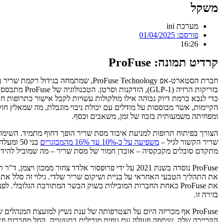
משקל
מערכת ini
פורסם:
01/04/2025
16:26
קרדיט תמונה: ProFuse
חברת הסטארט-אפ ProFuse Technology,
בזריקות הרז
כדי לנבא ברמת דיוק גבוהה אילו מולקולות עשויות לקבל אישור כתרופות 
ומפחיתה משמעותית בזבוז של זמן, משאבים וכסף.
הצורך בפיתוח תרופות למניעת איבוד מסת שריר הופך דחוף מתמיד. השימו
שריר הקשור לגיל –
משפיעה על כ-10% עד 16% מהמבוגרים
מתקדם סובלים מקכקסיה – אובדן חמור של מסת שריר – מה שמוביל להידרדרו
את התהליך הטבעי האחראי על בניית ושיקום שריר שלדי. גילוי זה סלל א
בזירה זו.