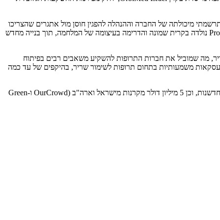
צריך מענה. התרשמתי מיכולתה של החברה וההנהלה להפגין חוסן מול אתגרים שהצריכו
התאמה ושינויים. יכולת זו הוכחה הן ברמת התעשיה – ביצוע התאמות אסטרטגיות לכיוונים חדשים – והן ברמת ההתמודדות עם הנסיבות במדינה. ProFuse נולדה בקרית שמונה והדרימה בעיצומה של המלחמה, תוך בנייה מחדש
ד מסת שריר, מה שמוביל את חברות התרופות להשקיע משאבים רבים בפיתוח
שנים האחרונות נחתמו מספר עסקאות משמעותיות בתחום תרופות לשימור שריר, בהיקפים של עד כמה
ProFuse הוקמה תחת חממת Fresh Start, וגייסה עד היום כ-8 מיליון דולר, מתוכם 3 מיליון דולר במענקים הכוללים מענקים מהאיחוד האירופי והרשות לחדשנות, וכן 5 מיליון דולר מקרנות מישראל וארה"ב (OurCrowd ו-Green