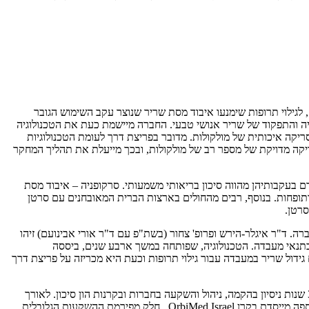
מסוגה בעולם, לגילוי תרופות שימנעו איבוד מסת שריר שנוצר עקב השימוש הגובר
בדיוק רב את המבנה, הביולוגיה והתפקוד של שריר אנושי טבעי. החברה מיישמת כעת את הטכנולוגיה
יקה איכותית של מולקולות. מדובר בפריצת דרך לעומת הטכנולוגיות
 עם יכולת ניבוי מוגבלת, מה שמאלץ חוקרים להסתמך על ניסויים בבעלי חיים. הטכנולוגיה של ProFuse מאפשרת בדיקה מדויקת של מספר רב של מולקולות, ובכך מייעלת את תהליך המחקר
 הנגרם בעקבותיהן מהווה סיכון בריאותי משמעותי. סרקופניה – איבוד מסת
אות הטיפול בהם הולכות ותופחות. בנוסף, רבים מהחולים בארצות הברית המאובחנים עם סרטן
סרטן.
גלר-הירש ממכון ויצמן (CTO), וגיא נבו-מיכרובסקי המכהן כמנכ"ל החברה. ד"ר איגלר-הירש ופרופ' צחור (בשת"פ עם ד"ר אורי אבינועם) זיהו
 בתנאי מעבדה. הטכנולוגיה, שפותחה במשך ארבע שנים, ביססה
יטה ProFuse למנף את הנכסים הטכנולוגיים שפיתחה בתחום גידול שריר במעבדה עבור גילוי תרופות וכעת היא מכריזה על פריצת דרך
ProFuse אף מכריזה היום על הצטרפותה של ענת נשיץ למועצת המנהלים של החברה. נשיץ היא משקיעה ויזמת בולטת בתחום מדעי החיים, בעלת כ-30 שנות ניסיון בהקמה, ניהול והשקעה בחברות ובקרנות הון סיכון. לאורך
הקריירה שלה, שיתפה פעולה עם גופים מובילים בתעשייה, החל מחברות פארמה גדולות ועד חברות ביוטכנולוגיה חדשניות. בין היתר, נשיץ שימשה כשותפה מייסדת בקרן OrbiMed Israel, חלק מפירמת ההשקעות הגלובלית