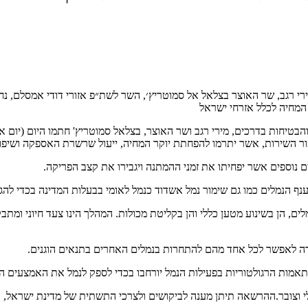
רי רגב, שר האוצר בצלאל אל סמוטריץ׳, השר לשת״פ אזורי דודי אמסלם,
 המחיה לכלל אזרחי ישראל
טיחות בדרכים, מירי רגב ושר האוצר, בצלאל סמוטריץ' חתמו היום (יום א'
פור השירות, אשר יתרמו להפחתת יוקר המחיה, ייעול שרשרת האספקה ושיפו
וספים אשר יפחיתו את זמני ההמתנה ויגבירו את קצב הפריקה.
ענף הנמלים כמו גם שימור נמל אשדוד כנמל לאומי בבעלות המדינה בכדי לה
טרה לאפשר לכל אחד מהם להתחרות בנמלים האחרים בתנאים הוגנים.
התאמות הרגולטוריות בפעילות הנמל יורחבו בכדי לספק לנמל את האמצעים ה
לשימוש בשני רציפים (7-8) שיטפלו במטען כללי וצובר.ההרשאה תיתן מענה לביקושים ולצרכי התש