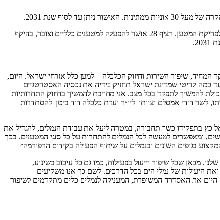
לנמל הדרום ניתנה הרשאה לשימוש ברציף 28 שתיתן מענה למטען כללי וצובר , ההרשאה תסייע בהפחתת העומסים בנמלים ותצמצם את זמן ההמתנה לפריקת המטען. רציף 28 אושר להפעלה למטענים כלליים וצובר, בהיקף
מחיה, שיפור השירות וחיזוק הכלכלה – למען כלל אזרחי ישראל. היום,
ד כמה קריטי שמדינת ישראל תחזיק בידיה את נכסיה האסטרטגיים
י ויכולת להמשיך לתפקד בכל מצב. אני מחויבת להמשיך בחיזוק התחרותיות
ו, לשר דודי אמסלם וצוותו, ליו״ר ועדת כלכלה דוד ביטן, להסתדרות
ל כץ בתפקידו כשר תחבורה, במטרה ליעל את עבודת הנמלים, להגדיל את
חדשים, ומאפשרים למעשה לכל הנמלים להתחרות על כל סוגי המטענים. בכך
 המקצוע בגופים השונים ובנמלים על שיתוף הפעולה בקידום הרפורמה״
ו מסתכם ב-330 מיליארד שקלים בשנה, עובר דרך נמלי הים שלנו. מכאן שכל שיפור וייעול בפעילות, כמו גם כל עיכוב בשינוע,
 ואת היעילות של נמלי הים בכל הדרכים. לשם כך אנו משקיעים
ים היום את האסדרה המשופרת, המעניקה לנמלים כלים מתקדמים לשיפור