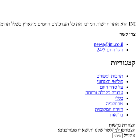
INI הוא אתר חדשות המרכז את כל העדכונים החמים מהארץ בשלל תחומים. אנחנו מזמינים אתכם להתעדכן בחדשות היום, להאזין לפודקאסטים, ולקרוא מאמרי דעה.
צרו קשר
news@ini.co.il
הקו החם 24/7
קטגוריות
תרבות וספורט
פוליטי ובטחוני
על סדר היום
עבודה כלכלה ורווחה
כללי
טכנולוגיה
הזירה המקומית
בריאות
הצהרת נגישות
הצטרפו לניוזלטר שלנו ותישארו מעודכנים:
אימייל