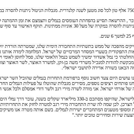
שיקים מהפכה של ממש בתשתיות התחבורה הימית שלנו, שמטרתה הורדת יוקר ה
אות התפקודית בשערי המסחר המרכזיים של ישראל. המלחמה לימדה אותנו ע
 לכן החלטתי כי נמל אשדוד ימשיך לשמש כנמל הלאומי שלנו, סמל לחוסן לאומ
 מבקשת להודות למנכ״ל משרדי משה בן-זקן, למשרד האוצר, לשר האוצר וצוות
מה הבאנו בשורה אדירה לתושבי ישראל״.
נו עושים היום צעד חשוב נוסף ברפורמת התחרות בנמלים שהוביל השר ישרא
נחנו פותחים רציפים נוספים, מסירים מגבלות שהוטלו על פעילות הנמלים ה
חיה של אזרחי ישראל. אני מודה לשרה מירי רגב ולשר דודי אמסלם ולכל אנשי
מנכ"ל משרד התחבורה והבטיחות בדרכים משה בן זקן ״99% מכלל הייבוא לישראל, שהיקפ
 של הצרכן. לכן שמה לה שרת התחבורה מירי רגב למטרה לחזק את התחרותיות
לות ומסופי מטענים המתחברים ישירות לנמלים. בשם אותה מטרה אנו משיק
צעת שירות ומחירים טובים יותר."