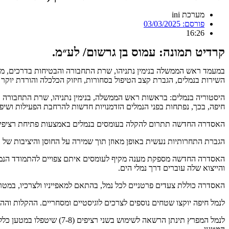
מערכת ini
פורסם:
03/03/2025
16:26
קרדיט תמונה: עמוס בן גרשום/ לע״מ.
במעמד ראש הממשלה בנימין נתניהו, שרת התחבורה והבטיחות בדרכים, מי
השירות בנמלים, הגברת קצב הטיפול בסחורות, חיזוק הכלכלה והורדת יוקר
היסטוריה בנמלים: בראשות ראש הממשלה, בנימין נתניהו, שרת התחבורה והב
חיפה, בכך, נפתחות בפני הנמלים הזדמנויות חדשות להרחבת הפעילות ושי
האסדרה החדשה תתרום להקלה בעומסים בנמלים באמצעות פתיחת רציפים נ
הגברת התחרותיות נעשית באופן מאוזן תוך שמירה על החוסן והיציבות של 
והייצוא שלה עוברים דרך נמלי הים.
האסדרה כוללת צעדים פרטניים לכל נמל, בהתאם למאפייניו ולצרכיו, במ
לנמל חיפה יוקצו שטחים נוספים לצרכים לוגיסטיים ומסחריים. ההקלות וה
לנמל המפרץ תינתן הרשאה 