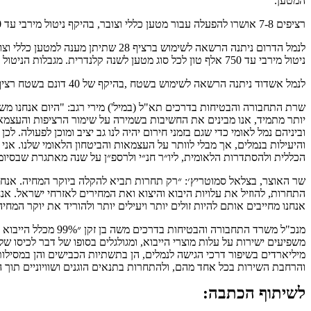
המטען.
רציפים 7-8 אושרו להפעלה עבור מטען כללי וצובר, בהיקף ניטול מירבי עד 750 אלף טון לכל סוג מטען לשנה קלנדרית. מגבלות הניטול ניתנות להסרה במקרה של מעל 30 אוניות ממתינות. האישור ניתן עד לסוף שנת 2031.
ניטול מירבי עד 750 אלף טון לכל סוג מטען לשנה קלנדרית. מגבלות הניטול ניתנות להסרה במקרה של מעל 30 אוניות ממתינות. תוקף האישור עד סוף שנת 2031.
לנמל אשדוד ניתנה הרשאה לשימוש בשטח ,בהיקף של 40 דונם בשטח רציף 25 למשך 6 שנים.
שרת התחבורה והבטיחות בדרכים תא"ל (במיל') מירי רגב: "היום אנחנו מ
יותר מתמיד, אנו מבינים את החשיבות בשמירה על שימור הרציפות והעצמ
וביניהם נמל לאומי כדי שגם בזמני חירום יהיה לנו גב יציב ומוכן לפעולה.
והיעילות בנמלים, אך מבלי לוותר על העצמאות והביטחון הלאומי שלנו. אני
הכללית ולהסתדרות הלאומית, ליו״ר חנ״י ולרספ״ן על שנה מאתגרת שבסיו
שר האוצר, בצלאל סמוטריץ׳: ״רק תחרות תביא להקלה ביוקר המחיה. אנח
התחרות, להוזיל את עלויות היבוא והיצוא ואת המחירים לאזרחי ישראל. א
אנחנו מחייבים אותם להיות זולים יותר ויעילים יותר ולהוריד את יוקר המ
משפיעים ישירות על עלות מוצרי הייבוא, ומגולגלים בסופו של דבר לכיסו
מיליארדים בשיפור דרכי הגישה לנמלים, הן בתשתיות הכבישים והן במסי
והרחבת השירות בכל אחד מהם, ולהתחרות בתנאים הוגנים ושוויוניים תוך ה
לשיתוף הכתבה: