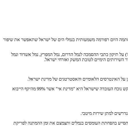
 נחתמה היום רפורמה משמעותית בנמלי הים של ישראל שתאפשר את שיפור
) על תיקון כתבי ההסמכה לנמל הדרום, נמל המפרץ, נמל אשדוד ונמל
ר השירותים הימיים לטובת המשק ואזרחי ישראל.
גן על האינטרסים הלאומיים והאסטרטגים של מדינת ישראל.
האסדרה החדשה מספקת מענה מקיף לעומסים איתם צפויים להתמודד הנמלים, הן בשינוע מטען כללי והן בקליטת מכולות. המהלך הינו צעד חיוני ומתבקש נוכח העובדה שישראל היא "מדינת אי" אשר 99% מהיקף הייבוא
נדרשים למתן שירות מיטבי.
תית של מדינת ישראל, תסייע בהפחתת העומסים בנמלים ותצמצם את זמן ההמתנה לפריקת