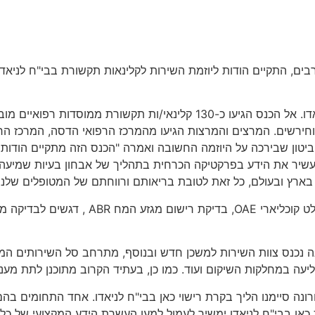
ורת ממוסדות רפואיים רבים, התקיים הודות ליוזמת השירות לקלינאות תקשורת 
כנס בנושא בדיקות שמיעה לילדים התקיים בשבוע שעבר בבי"ח לניאדו. אל הכנס 
חירשים. המרצים והמרצות הגיעו מהמרכז הרפואי הדסה, המרכז הרפוא
יטון שבירכה על היוזמה החשובה ואמרה "הכנס הזה מתקיים הודות
להעשיר את הידע בפרקטיקה הכרחית בתהליך של אבחון בעיות שמיעה
ץ ובעולם, כל זאת לטובת בריאותם ורווחתם של המטופלים שלנו, י
נושאי ההרצאות היו בדיקות התנהגותיות רלוונ
כנס צוות השירות למשכן חדש ובנוסף, מתרחב סל השירותים המוצע ל
עה במחלקות השיקום ועוד. כמו כן, בעתיד הקרוב מתוכנן לתת מענה 
ונה סיימנו הליך בקרת רישוי כאן בבי"ח לניאדו. אחד התחומים בה
ת כאן בבי"ח לניאדו ימשיך לעמול למען העשרת הידע המקצועי של כל