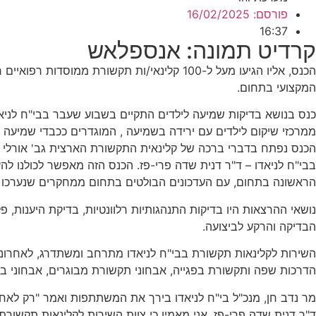
פורסם:
16/02/2025
16:37
קרדיט תמונה: אנספלאש
הכנס, אליו הגיעו מעל ל-100 קלינאי/ות תקש
המקצועי בתחום.
ממרכזי שיקום לילדים עם ירידה בשמיעה , המוגדרים ככבדי שמיעה ו
הכנס נפתח בדברי ברכה של קלינאית התקשורת הארצית גב' אורלי ב
בבי"ח לניאדו – ד"ר דנית שדה פרי-פז. הכנס הזה מאפשר לכולנו 
הראשונה בתחום, עם העדכונים הבולטים בתחום ממחקרים שנערכו באר
הבדיקה והרקע לביצועה.
השירות לקלינאות תקשורת בבי"ח לניאדו מתרחב ומשתדרג, לאחרונה נ
הדרכות שפה ותקשורת בפגייה, אבחוני תקשורת מבוגרים, אבחוני בלי
מר נדב חן, מנכ"ל בי"ח לניאדו בירך את המשתתפות ואמר "רק לאחר
ד"ר דנית שדה פרי-פז. אני מאמין כי צוות השירות לקלינאות תקשור