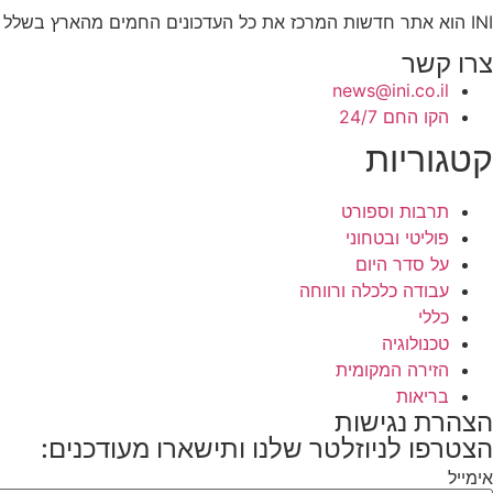
INI הוא אתר חדשות המרכז את כל העדכונים החמים מהארץ בשלל תחומים. אנחנו מזמינים אתכם להתעדכן בחדשות היום, להאזין לפודקאסטים, ולקרוא מאמרי דעה.
צרו קשר
news@ini.co.il
הקו החם 24/7
קטגוריות
תרבות וספורט
פוליטי ובטחוני
על סדר היום
עבודה כלכלה ורווחה
כללי
טכנולוגיה
הזירה המקומית
בריאות
הצהרת נגישות
הצטרפו לניוזלטר שלנו ותישארו מעודכנים:
אימייל