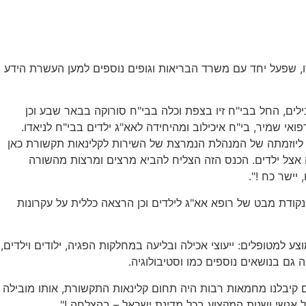
בבי"ח לניאדו, שפעל יחד עם משרד הבריאות וגופים נוספים למען העשרת הידע
הגיעו כ-130 קלינאי/ות תקשורת ממוסדות רפואיים מובילים, החל בבי"ח זיו בצפת וכלה בבי"ח סורוקה בבאר שבע וכן
י שמיר, בי"ח איכילוב ומהיחידה לאא"ג ילדים בבי"ח לניאדו.
 ליוזמתה של המנהלת הנמרצת של השירות לקלינאות תקשורת כאן
 אצל ילדים. הכנס הזה הצליח להביא מרצים ומרצות מהשורה
ישר כח !".
טיות, בדיקת היענות, פלט קוכליארי OAE, בדיקת רישום מגזע המח ABR , דגשים לבדיקה מנקודת מבט של רופא אא"ג לילדים וכן הרצאה כללית על עקרונות
מטופלים: ייעוצי אכילה ובליעה במחלקות הפגיה, ילודים וילדים,
גם בנושאים נוספים כמו וסטיבולוגיה.
ם קיבלנו מחמאות רבות היה תחום קלינאות התקשורת, אותו מובילה
ל אנשי ושנות המקצוע בכל מדינת ישראל – בהצלחה !"