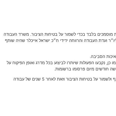
ות מוסמכים בלבד בכדי לשמור על בטיחות הציבור. משרד העבודה
ו״ר ועדת העבודה והרווחה ידידי ח״כ ישראל אייכלר שהיה שותף
איכות הסביבה.
כן, נקבעו הפעולות שיותרו לביצוע בכל מדרג ואופן הפיקוח על
לושה חודשים מיום פרסומו ברשומות.
מיכל אבגנים, מנהלת אגף בכיר אסדרת עיסוקים: מדובר בבשורה חשובה למשק- מטרת החוק היא להכווין את ההתנהגות המקצועית בענף ולשמור על בטיחות הציבור וזאת לאחר 5 שנים של עבודה