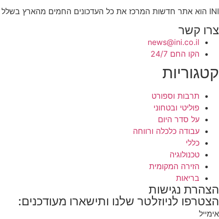
INI הוא אתר חדשות המרכז את כל העדכונים החמים מהארץ בשלל תחומים. אנחנו מזמינים אתכם להתעדכן בחדשות היום, להאזין לפודקאסטים, ולקרוא מאמרי דעה.
צרו קשר
news@ini.co.il
הקו החם 24/7
קטגוריות
תרבות וספורט
פוליטי ובטחוני
על סדר היום
עבודה כלכלה ורווחה
כללי
טכנולוגיה
הזירה המקומית
בריאות
הצהרת נגישות
הצטרפו לניוזלטר שלנו ותישארו מעודכנים:
אימייל