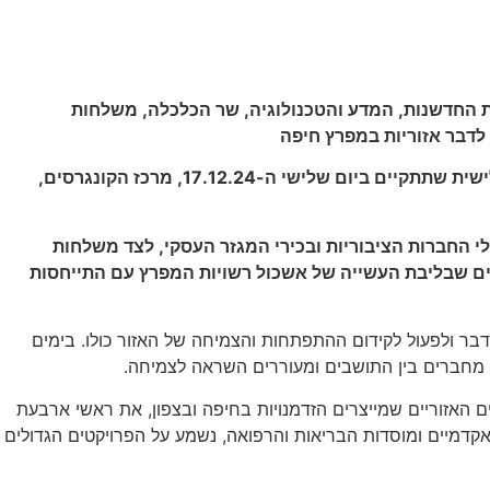
רת החדשנות, המדע והטכנולוגיה, שר הכלכלה, משלחות
לדבר אזוריות במפרץ חיפה
אשכול רשויות המפרץ ועיריית חיפה בשיתוף לשכת המסחר והתעשייה חיפה והצפון, התאחדות התעשיינים בוועידה השנתית השלישית שתתקיים ביום שלישי ה-17.12.24, מרכז הקונגרסים,
ר חיפה יונה יהב, שרים, מנכ"לי החברות הציבוריות ובכירי המגזר העסקי, לצד משלחות
נושאים שבליבת העשייה של אשכול רשויות המפרץ עם התייחסות
דבר ולפעול לקידום ההתפתחות והצמיחה של האזור כולו. בימים
ה, מחברים בין התושבים ומעוררים השראה לצמיחה.
 האזוריים שמייצרים הזדמנויות בחיפה ובצפון, את ראשי ארבעת
אקדמיים ומוסדות הבריאות והרפואה, נשמע על הפרויקטים הגדולים