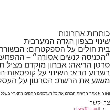
כותרות אחרונות
שינוי בצפון הגדה המערבית
בית חולים על הספקטרום: הבשורה
״הכניסה לנשים אסורה״ – ההפתע
סרטן הריאה: אבחון מוקדם מציל חי
בשבוע הבא: השינוי על קופסאות הס
משגע את הרשת: הסרטון על העסק
INI הוא אתר חדשות המרכז את כל העדכונים החמים מהארץ בשלל תחומים. אנחנו מזמינים אתכם להתעדכן בחדשות היום, להאזין לפודקאסטים, ולקרוא מאמרי דעה.
צרו קשר
news@ini.co.il