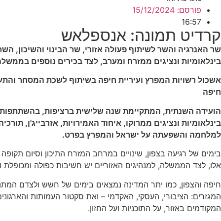
פורסם:
15/12/2024
16:57
קרדיט תמונה: אנספלאש
שר האנרגיה והשר לשיתוף פעולה אזורי, שר הבינוי והשיכון, ה
בינלאומיות ונציגים ממזרח ומערב, לצד בכירים נוספים בממשל
חיפה
בינלאומיות ונציגים ממרוקו, איחוד האמירויות, אזרבייג'ן, תור
למלחמה והשפעתה על ישראל והמפרץ בפרט.
בימים של רגיעה בצפון, שינויים במרחב המזרח התיכון וסיום תקופ
אלו, לצד הממשלה, למנהיגים האזוריים יש חשיבות כפולה ומכופלת ו
חיפה והצפון, כמו יתר המדינה נמצאים בימים של חשש ולצדם המתנה
המגזרים: הציבורי, העסקי, האקדמי – ואת סקטור העמותות והארגונים
המקודמים באזור, על התוכניות ועל החזון
.