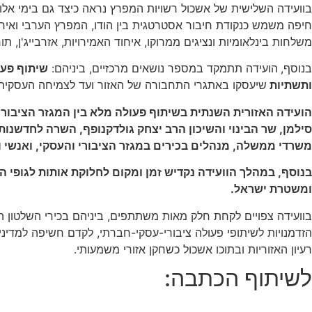
בוועידה השלישית של אשכול רשויות המפרץ נראה כיצד גם בימי אלו 
חיפה משמש כנקודת חיבור אסטרטגית בין הודו, המפרץ הערבי ואיר
משלחות בינלאומיות ונציגים
ממרוקו, איחוד האמירויות, אזרבייג'ן, תור
בנוסף,
הועידה תתמקד במספר נושאים מרכזיים, ביניהם:
שיתוף פעו
ותשתיות
שיעסקו באתגרי התחבורה של האזור ועד לצמיחה העסקית ו
הועידה האזורית השנתית בשיתוף פעולה מלא בין המגזר הציבורי
סילמן, שר הבינוי והשיכון הרב יצחק גולדקנופף, השרה לחדשנות
משרדי ממשלה, מנהלים בכירים במגזר הציבורי והעסקי, ואנשי ונ
בנוסף, במהלך הוועידה נקדיש זמן ומקום לחלוקת אותות לגופי ה
ומשטרת ישראל.
בוועידה צפויים לקחת חלק מאות משתתפים, ביניהם בכירי השלטון המ
הזדמנויות לשיתופי פעולה ציבורי-עסקי-חברתי, לקדם חשיפה למדיניו
רעיון האזוריות ובתוכו אשכול כשחקן אזורי משמעותי.
לשיתוף הכתבה: