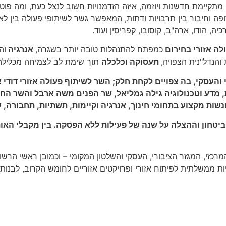
מתקיימת חדשנות ויוזמה, איזה הזדמנויות חשוב לנצל כעת, ומה פו
ופה
וחיבור בין תרבויות ודתות, המאפשר
גשר לשיתופי פעולה בין לא
כיה, הודו, ארה"ב, קוסובו, קפריסין ועוד.
לה אזורי בחירום
כמפתח להתנהלות טובה יותר בשגרה,
אנרגיה
וה
הנדל"נית הצפויה,
תעסוקה וכלכלה
תוך שימת לב לצמיחה מכלילה ה
 והעסקי, בה צפויים לקחת חלק; השר לשיתוף פעולה אזורי דודי
, מדע וטכנולוגיה גילה גמליאל, שר הפנים משה ארבל והשר החקל
שות מקצוע בתחומי חינוך, אנרגיה וקיימות, תשתיות, תחבורה, ע
ביטחון וההצלה על שנה של פעילות ללא הפסקה. בין מקבלי האות
רכזי, המגזר הציבורי, העסקי והשלטון המקומי – וכמובן ראשי הרשו
ת ממשלתית לפיתוח אזורי ופרויקטים אזוריים לחומש הקרוב, לבנות ש