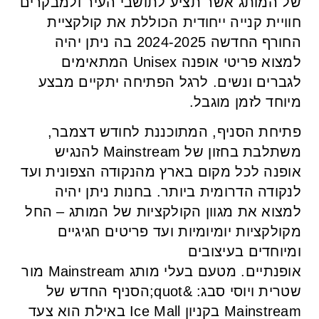
של המותג אשר תציע לתושבי העיר ולמבקרים
חוויית קנייה ייחודית הכוללת את קולקציית
החורף החדשה 2024-2025 בה ניתן יהיה
למצוא פריטי אופנה Unisex המתאימים
לגברים ונשים. לרגל הפתיחה יתקיים מבצע
מיוחד לזמן מוגבל.
פתיחת הסניף, המתוכננת לחודש דצמבר,
משתלבת בחזון של Mainstream להנגיש
אופנה לכל מקום בארץ מהנקודה הצפונית ועד
לנקודה הדרומית ביותר. בחנות ניתן יהיה
למצוא את מגוון הקולקציות של המותג – החל
מקולקציות יומיומיות ועד פריטים חגיגיים
ומיוחדים בעיצובים
אופנתיים. מטעם בעלי מותג Mainstream מור
שטרית ויוסי סבג: &quot;הסניף החדש של
Mainstream בקניון Ice Mall באילת הוא צעד