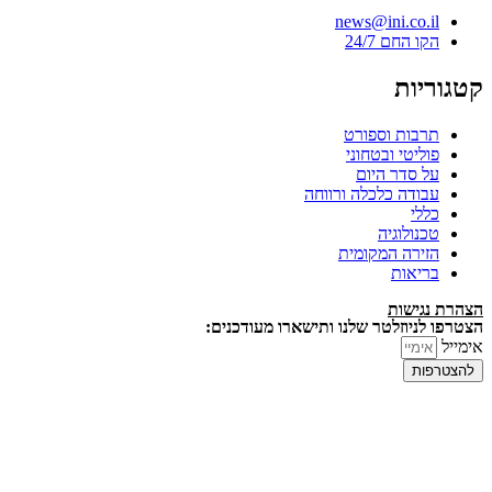
news@ini.co.il
הקו החם 24/7
קטגוריות
תרבות וספורט
פוליטי ובטחוני
על סדר היום
עבודה כלכלה ורווחה
כללי
טכנולוגיה
הזירה המקומית
בריאות
הצהרת נגישות
הצטרפו לניוזלטר שלנו ותישארו מעודכנים:
אימייל
להצטרפות