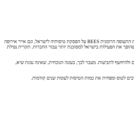
למרות מאמצי האיחוד האירופי ללחוץ על חברות התעופה לשקול מחדש את חידוש הטיסות לישראל, נראה שהמצב רק הולך ומחמיר. היום הודיעה חברת התעופה הרומנית BEES על הפסקת טיסותיה לישראל, וגם אייר אירופה
וההסלמה בצפון, מה שהופך את הפעילות בישראל למסוכנת יותר עבור החברות. תקרית נפילת
 ולהיחשף לתביעות. מעבר לכך, בעונה הנוכחית, שאינה עונת שיא,
בים לטוס ומפחית את כמות הטיסות לעומת שנים קודמות.