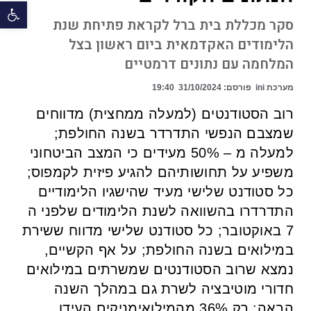
פתח 
סקר מכללת בית ברל לקראת פתיחת שנת
הלימודים האקדמאית ביום ראשון בצל
המלחמה עם נתונים דרמטיים
מערכת ini
פורסם:
31/10/2024
19:40
רוב הסטודנטים (למעלה ממחצית) מדווחים
שמצבם הנפשי התדרדר בשנה החולפת;
למעלה מ – 50% מעידים כי המצב הביטחוני
משפיע על תחושותיהם להגיע פיזית לקמפוס;
כל סטודנט שלישי מעיד שהישגיו הלימודיים
התדרדרו בהשוואה לשנת הלימודים שלפני ה
7 באוקטובר; כל סטודנט שלישי מדווח ששירת
במילואים בשנה החולפת; על אף הקשיים,
נמצא שרוב הסטודנטים שמשרתים במילואים
חדורי מוטיבציה לשרת גם במהלך השנה
הבאה; רק 36% מהמילואימניקים העידו