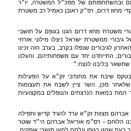
תם ובהשתתפותם של מפכ״ל המשטרה, יו״ר
די מחוז דרום, רפ״ק ראובן כאמיל רב משטרת
רי משטרת מחוז דרום הגנו בגופם על תושבי
 גיבורי ממשטרת ישראל ניצלו מילוני אזרחי
אחרון לגיבורים שנפלו בקרב, בערב הזה זכינו
ורים, התייחדנו יחד עם משפחותיהם, והעלנו
 שתשאר בליבנו לנצח.״
טקס שיבח את מתנדבי זק״א על הפעילות
שלאחר מכן, השר ציין לשבח את תעצומות
 המת במאות הנרצחים והנופלים במקצועיות
ברהם מצוות זק״א ערד להגיד קדיש ותפילה
ו הלוחם – רס״מ אוריאל אברהם הי״ד שוטר
עת שהגן בגופו ונלחם למען תושבי אופקים.