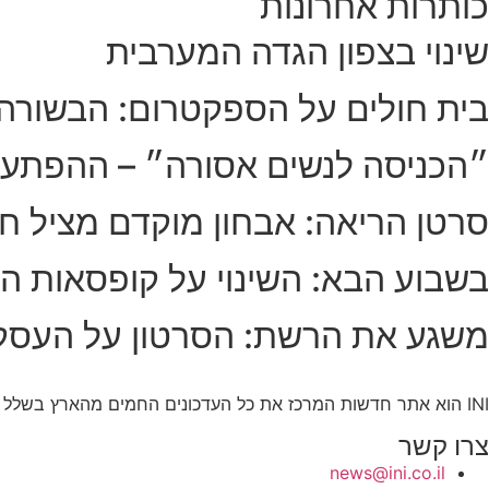
כותרות אחרונות
שינוי בצפון הגדה המערבית
בית חולים על הספקטרום: הבשורה
״הכניסה לנשים אסורה״ – ההפתע
סרטן הריאה: אבחון מוקדם מציל חי
בשבוע הבא: השינוי על קופסאות הס
משגע את הרשת: הסרטון על העסק
INI הוא אתר חדשות המרכז את כל העדכונים החמים מהארץ בשלל תחומים. אנחנו מזמינים אתכם להתעדכן בחדשות היום, להאזין לפודקאסטים, ולקרוא מאמרי דעה.
צרו קשר
news@ini.co.il