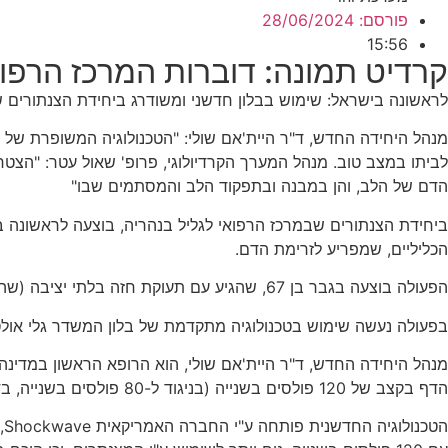
פורסם:
28/06/2024
15:56
קרדיט תמונה: דוברות המרכז הרפוא
לראשונה בישראל: שימוש בבלון חדשני ומשודרג ביחידת הצנתורים ש
לביתו במצב טוב. מנהל המערך הקרדיולוגי, פרופ' שאול עטר: "הצטרפו
הדם של הלב, והן במבנה ובתפקוד הלב והמסתמים שבו"
ביחידת הצנתורים שבמרכז הרפואי לגליל בנהריה, בוצעה לראשונה 
הכליליים, שמפריע לזרימת הדם.
הפעולה בוצעה בגבר בן 67, שהגיע עם תעוקת חזה בלתי יציבה (שהלכה והתגברה), וסבל מהיצרויות קשות ומסוידות בעורקים הכליליים.
בפעולה נעשה שימוש בטכנולוגיה מתקדמת של בלון המשדר גלי אולט
הדף בקצב של 120 פולסים בשנייה (בניגוד ל-80 פולסים בשנייה, בדור קודם של הטכנולוגיה החדשנית). גלי ההדף מבקעים את הרובד הסידני שמצטבר בעורקים הכליליים.