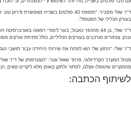
עם 120 פולסים בשנייה, נוח יותר לשימוש ע"י המצנתרים, וכי הוכח במחקרים שאחוז הסיבוכים נמוך מבעבר בצורה ניכרת. המטופל שוחרר לביתו תוך יומיים, במצב טוב.
ד"ר שולי מסביר: "תוספת 40 פולסים בשנייה 
בעורק הכלילי של המטופל".
ד"ר שולי, בן 44 מהכפר כאבול, בוגר לימודי רפואה באונ
ובהן: צנתורים מורכבים בעורקים הכליליים, כולל פתיחת עורקים מס
ד"ר שולי: "החזון שלי הוא לפתח את שירותי היחידה עבור תושבי הג
מנהל המערך הקרדיולוגי, פרופ' שאול עטר: "הצטרפותו של ד"ר שולי
מהמקרים שיטופלו אצלנו, לפתור ולתקן באופן מלא ליקויים קשים, 
לשיתוף הכתבה: