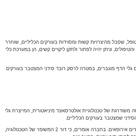
קוע יעיל של הסידן מדפנות העורקים". המטופל, שסבל מהיצרויות קשות ומסוידות בעורקים הכליליים, שוחרר
יפולים, וניתן יהיה לפתור ולתקן ליקויים קשים, הן במערכת כלי
ם גלי הדף מוגברים, במטרה לרסק רובד סידני המצטבר בעורקים
, ד"ר היית'אם שולי, הוא הרופא הראשון במדינה, שניתנה לו ההזדמנות לעשות שימוש בבלון, הנקרא C2PLUS – גרסה משודרגת של טכנולוגיית אולטרסאונד מיניאטורית, המייצרת גלי
הטכנולוגיה החדשנית פותחה ע"י החברה האמריקאית Shockwave, וקיבלה את אישור ה-FDA (מינהל המזון והתרופות האמריקאי) ואישורים אירופאים. בחברה אומרים, כי דור 2 המשופר של הטכנולוגיה,