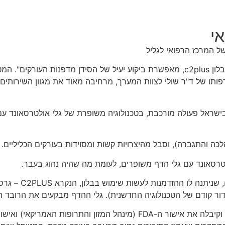
י
ל המרכז הרפואי לגליל
מנהל היחידה החדש, ד"ר היית'אם שולי: "הטכנולוגיה המשופרת של בלון c2plus, מאפשרת בי
תו של ד"ר שולי לצוות המערך, מרחיבה מאוד את מגוון השירותים והט
בישראל פעולה מורכבת, בטכנולוגיה משופרת של גלי אולטרסאונד ע
רסאונד עם גלי הדף משופרים, לעומת מה שהיה נהוג בעבר.
מנהל היחידה החדש