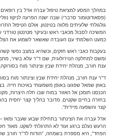
(פסאודוטומור סרברי) שבה ישנה הפרעה לניקוז נוזלי
גולגולתי שלעיתים מלווה בטינטון. אולם הטיפול התר
המשיכה לסבול מכאבי ראש ובעיקר מטינטון טורדני 
כמעט השלמתי עם העובדה שאשאר לשמוע את הצליל 
בעקבות כאבי ראש חזקים, וכשהיא במצב נפשי קשה,
ומשם למחלקה הנוירולוגית, שם ד"ר עלא בשיר, מת
ענת חורב, מנהלת יחידת שבץ וצינתור מוח בסורוקה,
ד"ר ענת חורב, מנהלת יחידת שבץ וצינתור מוח בסו
באוזן שמאל שפגעו באופן משמעותי באיכות חייה. בצי
הכנסנו תומכן אל האזור במוח שבו חלה היצרות, מק
בחזרה בחיים שקטים. מדובר בהליך קצר יחסית בהר
קצר והשפעה מיידית".
אדל עברה את הצינתור בתחילת שבוע שעבר ומאז – 
הרעש נעלם ברגע ועוד לא התרגלתי לשקט. מאוד חש
הפחד", היא מספרת בשמחה, "הודות לד"ר חורב שהי