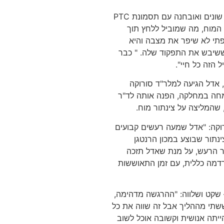
במהלך המסע למציאת טיפול עברה אדל בין רופאים שונים ואובחנה עם תסמונת PTC
 המוח, מה שמוביל ללחץ תוך
ופתי לא שיפר את מצבה והיא
ששיבש את התפקוד שלה. " כבר
הזה כל חיי".
 אדל הגיעה למלר"ד סורוקה
מחה במחלקה, הפנה אותה לד"ר
 שהמליצה על צינתור מוח.
רוקה: "אדל שמעה רעשים קבועים
נתור שבוצע במכון הרנטגן
ור הרעש, על מנת שאדל תזכה
דמה כללית, עם זמן התאוששות
שקט ושלווה: "ההרגשה מדהימה,
שתי מההליך אבל זה שווה את כל
יתה אנושית וקשובה אוכל לשוב