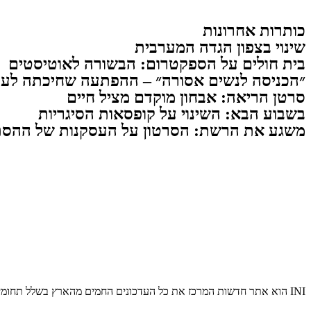
כותרות אחרונות
שינוי בצפון הגדה המערבית
בית חולים על הספקטרום: הבשורה לאוטיסטים
״הכניסה לנשים אסורה״ – ההפתעה שחיכתה לעו
סרטן הריאה: אבחון מוקדם מציל חיים
בשבוע הבא: השינוי על קופסאות הסיגריות
משגע את הרשת: הסרטון על העסקנות של ההסת
INI הוא אתר חדשות המרכז את כל העדכונים החמים מהארץ בשלל תחומים. אנחנו מזמינים אתכם להתעדכן בחדשות היום, להאזין לפודקאסטים, ולקרוא מאמרי דעה.