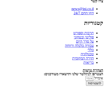
צרו קשר
news@ini.co.il
הקו החם 24/7
קטגוריות
תרבות וספורט
פוליטי ובטחוני
על סדר היום
עבודה כלכלה ורווחה
כללי
טכנולוגיה
הזירה המקומית
בריאות
הצהרת נגישות
הצטרפו לניוזלטר שלנו ותישארו מעודכנים:
אימייל
להצטרפות