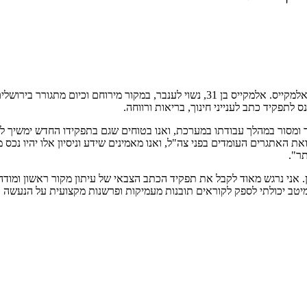
מינוי חדש 'במקור ראשון' – הכתב הצבאי החדש של 'מקור ראשון' הוא ישי אלמקייס. אלמקי
 לתפקיד כתב לענייני חינוך, בריאות ורווחה.
 ומסור במהלך עבודתו במערכת, ואנו בטוחים שגם בתפקידו החדש ימשיך לס
את האתגרים העומדים בפני צה"ל, ואנו מאמינים שידע וניסיון אלו יהיו נכס
ר".
מון. אני נרגש מאוד לקבל את תפקיד הכתב הצבאי של עיתון מקור ראשון ומו
טב יכולתי לספק לקוראים תובנות מעמיקות ופרשנות מקצועית על הנעשה ב