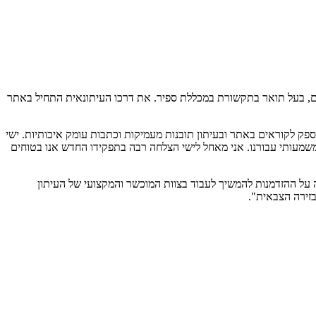
יס בן 31, נשוי לענבר, במקור מירוחם וכיום מתגורר בירושלים, בעל תואר בתקשורת במכללת ספיר. את דרכו העיתונאית התחיל באתר
פק לקוראים באתר ובעיתון תובנות מעמיקות וכתבות עומק איכותיות. ישי
 משמעותי עבורנו. אני מאחל לישי הצלחה רבה בתפקידו החדש אנו בטוחים
דה על ההזדמנות להמשיך לעבוד בצוות המוכשר והמקצועי של העיתון
זירה הצבאית".