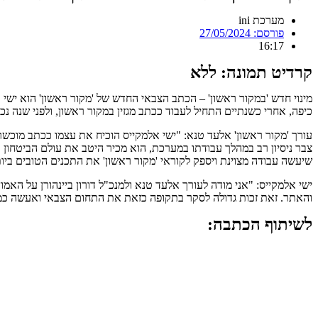
מערכת ini
פורסם:
27/05/2024
16:17
קרדיט תמונה: ללא
כיפה, אחרי כשנתיים התחיל לעבוד ככתב מגזין במקור ראשון, ולפני שנה נכנס
עורך 'מקור ראשון' אלעד טנא: "ישי אלמקייס הוכיח את עצמו ככתב מוכשר
צבר ניסיון רב במהלך עבודתו במערכת, הוא מכיר היטב את עולם הביטחון ו
שיעשה עבודה מצוינת ויספק לקוראי 'מקור ראשון' את התכנים הטובים ביות
ישי אלמקייס: "אני מודה לעורך אלעד טנא ולמנכ"ל דורון ביינהורן על הא
והאתר. זאת זכות גדולה לסקר בתקופה כזאת את התחום הצבאי ואעשה כמי
לשיתוף הכתבה: