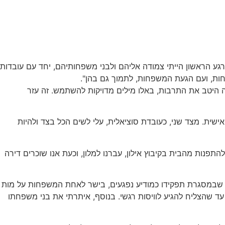
 דרוזים כמוני. מהרגע הראשון הייתי צמודה אליהם ולבני משפחותיהם, יחד עם עובדות
חות, ועם הגעת המשפחות, לתמוך גם בהן".
 היטב את התרבות, באלו מילים מדויקות להשתמש. זה עזר
מצד אחד, חשתי לחץ, חרדה ואי ודאות ברמה האישית. מצד שני, כעובדת סוציאלית, עלי לשים הכל בצד ולהיות
אלצנו להתפנות מהבית בקיבוץ אילון, עברנו למלון, וכעת אנו שוכרים דירה
 שבמסגרת תפקידו כמודיע נפגעים, בישר לאחת המשפחות על מות
עד שהצליח להגיע לוויסות רגשי. בנוסף, איתרתי את בני משפחתו