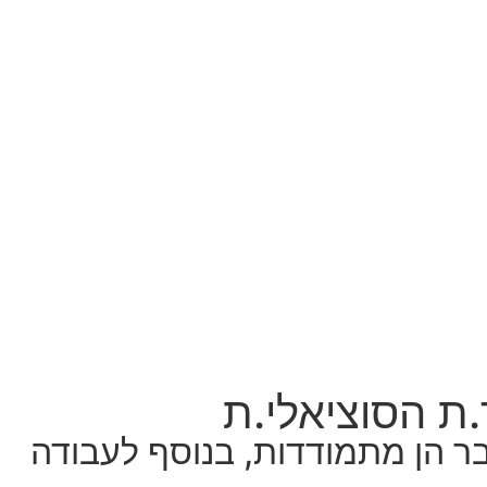
.ת הסוציאלי.ת
בנהריה יש 32 עובדות סוציאליות, מאז 7 באוקטובר הן מתמודדות, בנוסף לעבודה