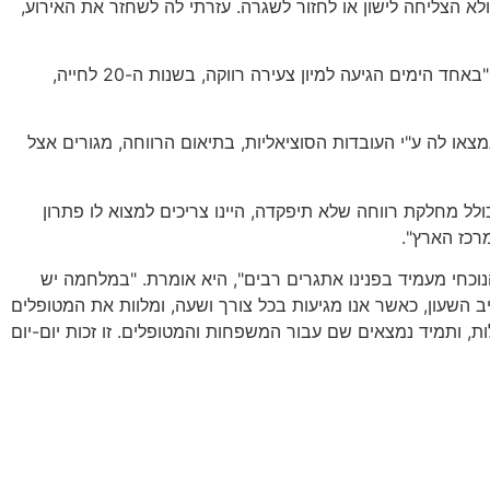
 הצליחה לישון או לחזור לשגרה. עזרתי לה לשחזר את האירוע,
מורן מאירי, בת 37 מנהריה, המשמשת בין השאר רכזת אלימות במשפחה, מגלה כי במלחמה עלו גם מקרי האלימות בצורה משמעותית. "באחד הימים הגיעה למיון צעירה רווקה, בשנות ה-20 לחייה,
ו לה ע"י העובדות הסוציאליות, בתיאום הרווחה, מגורים אצל
לל מחלקת רווחה שלא תיפקדה, היינו צריכים למצוא לו פתרון
רכז הארץ".
ה מיוחדת. "המצב הנוכחי מעמיד בפנינו אתגרים רבים", היא אומרת. "במלחמה יש
יב השעון, כאשר אנו מגיעות בכל צורך ושעה, ומלוות את המטופלים
 אנו מוכנים לכל תרחיש, בימים ובלילות, ותמיד נמצאים שם עבור המשפחות והמטופלים. זו זכות יום-יום