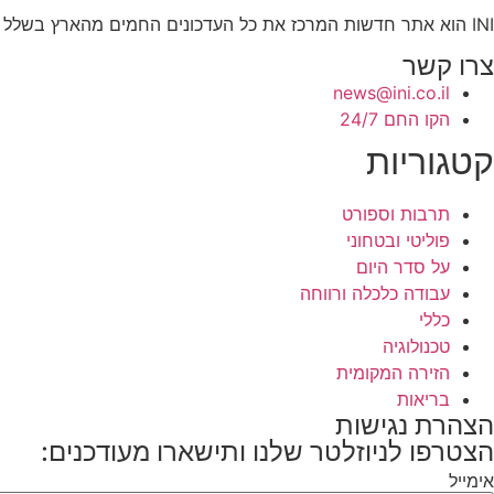
INI הוא אתר חדשות המרכז את כל העדכונים החמים מהארץ בשלל תחומים. אנחנו מזמינים אתכם להתעדכן בחדשות היום, להאזין לפודקאסטים, ולקרוא מאמרי דעה.
צרו קשר
news@ini.co.il
הקו החם 24/7
קטגוריות
תרבות וספורט
פוליטי ובטחוני
על סדר היום
עבודה כלכלה ורווחה
כללי
טכנולוגיה
הזירה המקומית
בריאות
הצהרת נגישות
הצטרפו לניוזלטר שלנו ותישארו מעודכנים:
אימייל