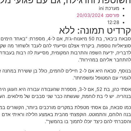
מערכת ini
פורסם:
20/03/2024
12:28
קרדיט תמונה: ללא
סבאח ביבאר, בת 50 מיאנוח-ג'ת
סוציאליות נוספות. ביקרתי אצלם וסייעתי להם לעבד ולשחזר מה שק
לדבריה, ידיעת השפה והתרבות המקומית, מסייעת לה רבות בעבודתה
להתחבר אליהם במהירות".
לגמרי עם המטופל ומשפחתו".
אסתי כהן, בת 52, אם ל-3, מספרת שהעבודה עבו
בנהריה. יש לי בת לוחמת, שעשתה כבר שני סבבים של מילואים. העבו
כמו סבאח, גם אסתי מטפלת במקרים מורכבים ביותר, הקשורים במל
בנה הלוחם, והתמוטט. הוקפצתי מהבית באמצע הלילה וראיתי אדם שבו
והסברתי להם כיצד יוכלו לתמוך בו בהמשך".