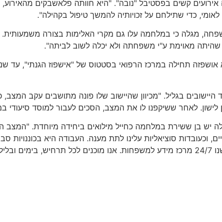
ועים קשים בפסטיבל "נובה". "היא חוותה פלאשבקים מהאירוע, ולא
אומי, כדי שתילחם על זכויותיה להמשך טיפול בקהילה".
היתה מאוימת ע"י משפחתה ולא יכלה לשוב לביתה".
שפזה תחילה במרכז הרפואי בסטטוס של "אישפוז הגנתי", עד שנמצא
ישובים בגליל. "מכיוון שהיישוב שלו פונה מתושבים עקב המצב, כו
ן לישון. לאחר ששיקפנו לו את המצב, הסכים לעבור למוסד סיעודי במ
שת סלעית אדוארדס, בת 55 מקיבוץ כברי, לה יש בן ששירת במלחמה כחייל מילואים ביחיד
ם, וכעובדות סוציאליות עלינו לתת מענה. העבודה היא בכוננויות סב
שעות על גבי שעות. עם תחילת המלחמה, במשך חודשיים וחצי, איישנו 24/7 מרכז מידע למשפחות.