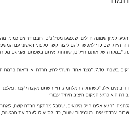
, אם ל-4, מספרת: "באחד הימים הגיעו למיון שמונה חיילים, שנפגעו מטיל נ"ט, רובם
רה. הייתי שם כדי לאפשר להם ליצור קשר טלפוני ראשוני עם המשפ
. "במקרה של אותם חיילים, שוחחתי איתם בשפתם, ואני גם מכירה
בנוסף, סבאח היא אם ל-2 חיילים לוחמים, כולל בן ששירת במחנה זיקים בשבת, 7.10. "
רה היא העוגן היחיד בימים אלו. "כשהחלה המלחמה, חיי השתנו מקצה לקצה. נ
דה היא כרגע המקום היציב היחיד עבורי".
חמה. "הגיע אלינו חייל מילואים, שסבל מהתקף חרדה קשה, לאחר
ר. עבדתי איתו בטכניקות שונות, כדי לסייע לו לעבד את הרגשות, 