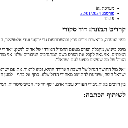
מערכת ini
פורסם:
22/01/2024
15:19
קרדיט תמונה: דוד סקורי
בפני הוועדה, בראשות מרים פרץ ובהשתתפות גדי ירקוני ועדי אלטושלר, הו
מיכל בייניש, מקבלת הפרס מטעם החמ"ל האזרחי של אחים לנשק: "אחרי למ
המפונים- אני גאה לקבל את הפרס בשם המתנדבים הגיבורים שלנו. אני מודה
הגודל של מה שעשינו בסיוע לעם ישראל".
"אל מול החושך הגדול של השבת הארורה ההיא, זכינו לראות את עם ישראל
ישראל היפה, שיודעת להתייצב מאחורי הדגל שלנו- כתף אל כתף – למען ח
בין הזוכים באות גיבורי העורף: עומר אדם, יוסף חדאד, הבייביסיטריות, תמ
לשיתוף הכתבה: