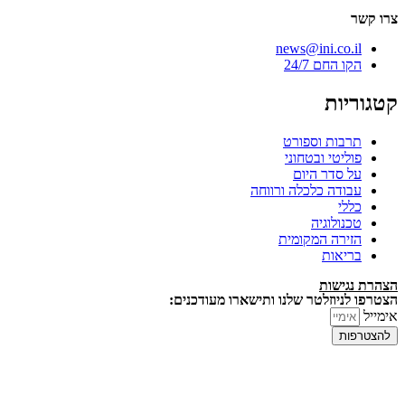
צרו קשר
news@ini.co.il
הקו החם 24/7
קטגוריות
תרבות וספורט
פוליטי ובטחוני
על סדר היום
עבודה כלכלה ורווחה
כללי
טכנולוגיה
הזירה המקומית
בריאות
הצהרת נגישות
הצטרפו לניוזלטר שלנו ותישארו מעודכנים:
אימייל
להצטרפות