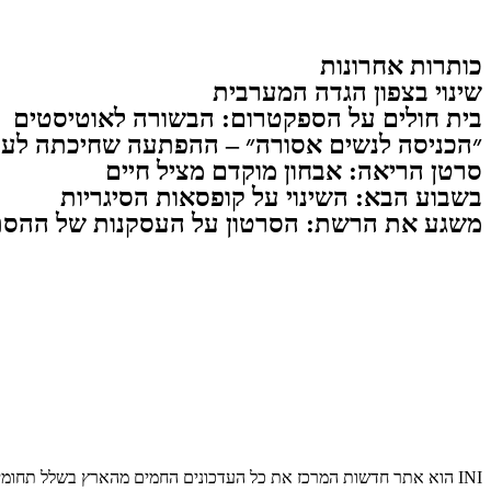
כותרות אחרונות
שינוי בצפון הגדה המערבית
בית חולים על הספקטרום: הבשורה לאוטיסטים
״הכניסה לנשים אסורה״ – ההפתעה שחיכתה לעו
סרטן הריאה: אבחון מוקדם מציל חיים
בשבוע הבא: השינוי על קופסאות הסיגריות
משגע את הרשת: הסרטון על העסקנות של ההסת
INI הוא אתר חדשות המרכז את כל העדכונים החמים מהארץ בשלל תחומים. אנחנו מזמינים אתכם להתעדכן בחדשות היום, להאזין לפודקאסטים, ולקרוא מאמרי דעה.