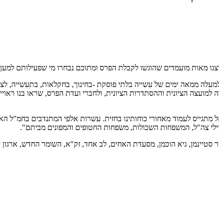
צגו מאות מועמדים שהוגשו לקבלת הפרס ומתוכם נבחרו מי שפעילותם למען ה
עלה ממאה ימים של עשייה בלתי פוסקת -בחינוך, בחקלאות, בתעשייה, לצד מ
 למועצה הציונית וההסתדרות הציונית, ולחברי ועדת הפרס, שראו בנו ראויי
 מתגייס לעמוד מאחורי כוחותינו בחזית. עשרות אלפי המתנדבים בחמ"ל ה
יילי צה"ל, המשפחות השכולות, משפחות החטופים והמפונים מביתם".
יר סטיינמן, גיא הוכמן, מסעדת האחים, לב אחד, זק"א, השומר החדש, ארגון 