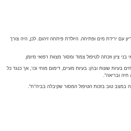
ה השבוע לביתה, נולדה לאם כבת 30 שזו הייתה הלידה הראשונה שלה, שהגיעה למרכז הרפואי בני ציון בשבוע ה- 25 להריון עם ירידת מים ופתיחה. היולדת פיתחה זיהום. לכן, היה צורך
בעיות שונות ובהן: בעיות מעיים, דימום מוחי וכו', אך כנגד כל
חיה ובריאה".
רה במצב טוב בזכות הטיפול המסור שקיבלה בביה"ח".