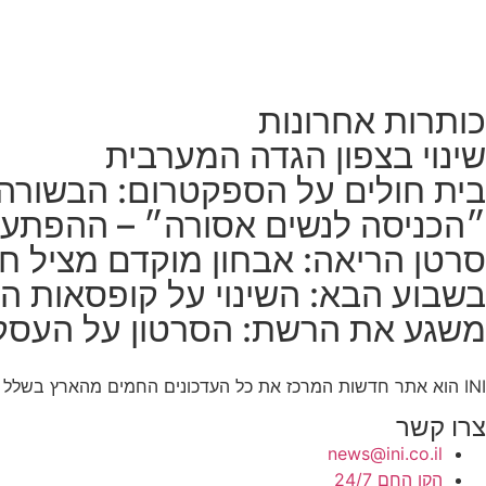
כותרות אחרונות
שינוי בצפון הגדה המערבית
בית חולים על הספקטרום: הבשורה
״הכניסה לנשים אסורה״ – ההפתע
סרטן הריאה: אבחון מוקדם מציל חי
בשבוע הבא: השינוי על קופסאות הס
משגע את הרשת: הסרטון על העסק
INI הוא אתר חדשות המרכז את כל העדכונים החמים מהארץ בשלל תחומים. אנחנו מזמינים אתכם להתעדכן בחדשות היום, להאזין לפודקאסטים, ולקרוא מאמרי דעה.
צרו קשר
news@ini.co.il
הקו החם 24/7