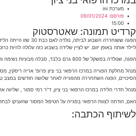
מערכת ini
פורסם:
09/01/2024
15:00
קרדיט תמונה: שאטרסטוק
ליילד אותה באופן יזום. יש לציין שלידה בשבוע כזה עלולה להיות כרו
הפגה, שנולדה במשקל של 800 גרם בלבד, סבלה מבעיות נשימה והיה צורך בטיפול רפואי אינטנסיבי. היא אושפזה בפגייה במרכז הרפואי בני ציון וזכתה לטיפול צמוד ומסור מצוות רפואי מיומן.
מנהל מחלקת הפגייה במרכז הרפואי בני ציון פרופ' אריה ריסקין, מסבי
הסיכויים, הפגה השתחררה מהפגייה לאחר שלושה חודשים במצב טוב ו
מנהל חדרי הלידה במרכז הרפואי בני ציון, ד"ר רמי סמור , שליווה
האם, הודתה לצוות הרפואי בפגייה על הטיפול המסור שהעניקו לבתה, 
לשיתוף הכתבה: