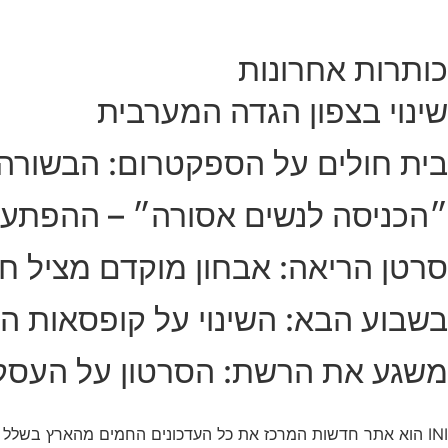
כותרות אחרונות
שינוי בצפון הגדה המערבית
בית חולים על הספקטרום: הבשורה
״הכניסה לנשים אסורה״ – ההפתע
סרטן הריאה: אבחון מוקדם מציל חי
בשבוע הבא: השינוי על קופסאות הס
משגע את הרשת: הסרטון על העסק
INI הוא אתר חדשות המרכז את כל העדכונים החמים מהארץ בשלל תחומים. אנחנו מזמינים אתכם להתעדכן בחדשות היום, להאזין לפודקאסטים, ולקרוא מאמרי דעה.