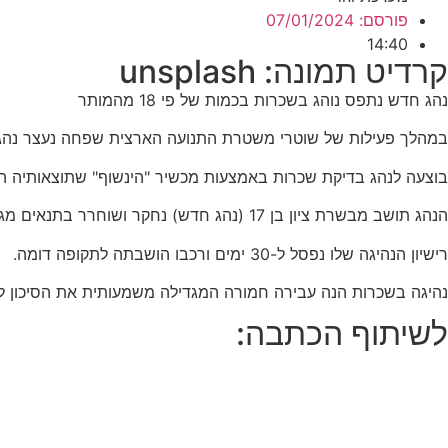
פורסם:
07/01/2024
14:40
קרדיט תמונה: unsplash
נהג חדש נתפס נוהג בשכרות בכמות של פי 18 מהמותר
במהלך פעילות של שוטרי משטרת התנועה הארצית שפחה נעצר נהג ל
בוצעה לנהג בדיקת שכרות באמצעות מכשיר "הינשוף" שתוצאותיה הצביעו על כמות של 903 מ"ג אלכוהול (מעל פי 8
הנהג תושב מבשרת ציון בן 17 (נהג חדש) נחקר ושוחרר בתנאים מגבילים.
רישיון הנהיגה שלו נפסל ל-30 ימים ורכבו הושבתה לתקופה דומה.
נהיגה בשכרות הנה עבירה חמורה המגדילה משמעותית את הסיכון 
לשיתוף הכתבה: