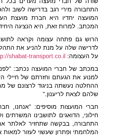
שורה של חברי מועצה מערים בכל ר
התחבורה מירי רגב בדרישה לשוב ולה
המועצה יחדיו היא חברת מועצת העיר
המכתב. למרות זאת, היא הנציגה היחי
הרוש גם פתחה עצומה וקראה לתושבי
לדרישה שלה על מנת להניע את התהלי
על העצומה:
tp://shabat-transport.co.il
במכתב של חברי המועצה נכתב: "לפני
למנוע את הגעתם וחזרתם של חיילי הע
ההחלטה נעשתה בניגוד לרצונם של מרב
שלהם לצאת לריענון."
חברי המועצות מוסיפים: "אנחנו, חבר
חילוני, הדואגים לתושבינו המשרתים 
התחבורה, בבקשה שתחזיר לאלתר את 
המלחמתי ופתרון שעשוי לעזור למאות אל