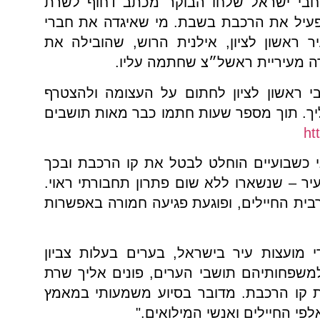
חבי ישראל שלחו הבוקר מכתב דחוף לשרת
פעיל את הרכבת בשבת. מי שאיגדה את חברי
 ראשון לציון, אילנית הרוש, שהובילה את
דה מעיריית ראשל״צ שחתמה עליו.
 ראשון לציון לחתום על העצומה ולהצטרף
ך. תוך מספר שעות חתמו כבר מאות תושבים
ht
 כשבועיים הוחלט לבטל את קו הרכבת ובכך
יר – שנשארו ללא שום פתרון תחבורתי ראוי.
ית החיילים, ופוגעת פגיעה חמורה באפשרות
י מועצות עיר בישראל, בערים בעלות צביון
ולמשפחותיהם תושבי הערים, פונים אליך שרת
קו הרכבת. מדובר בסיוע משמעותי במאמץ
פי החיילים ואנשי המילואים."