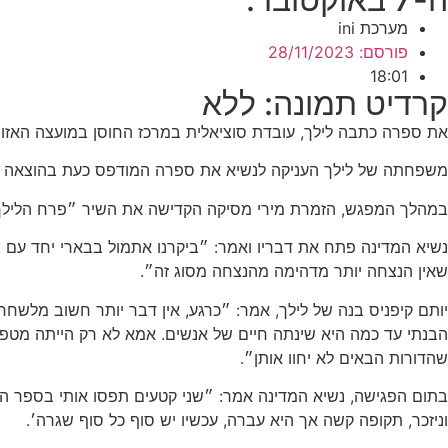
מערכת ini
פורסם:
28/11/2023
18:01
קרדיט תמונה: ללא
את ספרה כתבה לילך, עובדת סוציאלית במרכז החוסן במועצה האזור
משפחתה של לילך העניקה לנשיא את ספרה המודפס כעת בהוצאה מחודשת בדפ
במהלך המפגש, הזמרת מירי מסיקה הקדישה את השיר ״פרח הלילך״ 
נשיא המדינה פתח את דבריו ואמר: ״ביקרנו אתמול בבארי יחד עם נשי
שאין הנצחה יותר מדהימה מהנצחה מסוג זה״.
יותם קיפניס בנה של לילך, אמר: ״כרגע, אין דבר יותר חשוב מלשחר
הבנתי עד כמה היא שינתה חיים של אנשים. אמא לא רק הייתה מטפלת,
שהדורות הבאים לא יחוו אותן״.
בתום הפגישה, נשיא המדינה אמר: ״שני קטעים תפסו אותי בספר המדהי
וניזכר, תקופה קשה אך היא עברה, עכשיו יש סוף כל סוף שגרה׳.