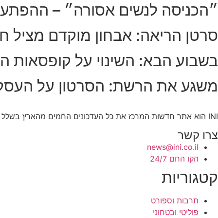
״הכניסה לנשים אסורה״ – ההפתע
סרטן הריאה: אבחון מוקדם מציל חי
בשבוע הבא: השינוי על קופסאות הס
משגע את הרשת: הסרטון על העסק
INI הוא אתר חדשות המרכז את כל העדכונים החמים מהארץ בשלל תחומים. אנחנו מזמינים אתכם להתעדכן בחדשות היום, להאזין לפודקאסטים, ולקרוא מאמרי דעה.
צרו קשר
news@ini.co.il
הקו החם 24/7
קטגוריות
תרבות וספורט
פוליטי ובטחוני