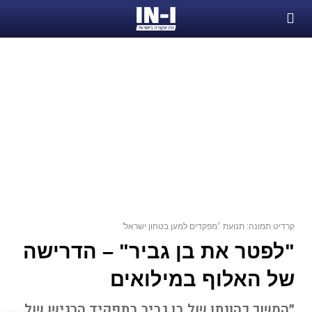
קרדיט תמונה: תנועת ׳מפקדים למען בטחון ישראל'
"לפטר את בן גביר" – הדרישה
של האלוף במילואים
״המשך כהונתו של בן גביר בתפקיד הרגיש של