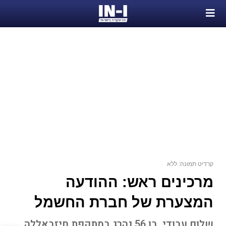
קרדיט תמונה: ללא
מרכינים ראש: ההודעה
המצערת של חברת החשמל
שלום עבודי, בן 56 נהרג במתקפת חיזבאללה