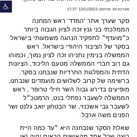
פתח 
מערכת ini
פורסם:
12/11/2023
17:37
סקר שערך אתר 'המדד' ראש המחנה
הממלכתי בני גנץ זכה לציון הגבוה ביותר
כ״מועדף״ לתפקיד הנהגה משמעותי בישראל
בסקר של הציבור היהודי בישראל. ראש
הממשלה בנימין נתניהו זכה לציון נמוך, וכמוהו
גם רוב חברי הממשלה מטעם הליכוד, הציונות
הדתית והמפלגות החרדיות שנבחנו בסקר.
ברשימה של קרוב לשלושים מועמדים שנבחנו,
מופיעים בדירוג גבוה השר חילי טרופר , ראש
הממשלה לשעבר נפתלי בנט, הרמטכ״ל
לשעבר גבי אשכנזי, שר הבטחון יואב גלנט ושר
הפנים משה ארבל.
שאלת הסקר שנבחנה היא ״עד כמה היית
רוצה שכל אחד מהאישים הבאים יהיה (או