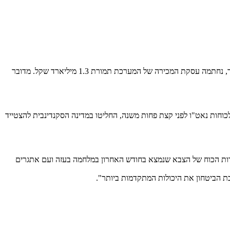
לאחר שלפני שבעה חודשים הודיעה פינלנד על רצונה לרכוש את מערכת קלע דוד מישראל, בעקבות המלחמה באוקראינה והחשש כי תזלוג לשטח פינלנד, נחתמה עסקת המכירה של המערכת תמורת 1.3 מיליארד שקל. מדובר
 לכוחות נאט"ו לפני קצת פחות משנה, החליטו במדינה הסקנדינבית להצטייד
כשירות הכוח של הצבא שנמצא בחודש האחרון במלחמה בעזה ועם אתגרים
ת הביטחון את היכולות המתקדמות ביותר".