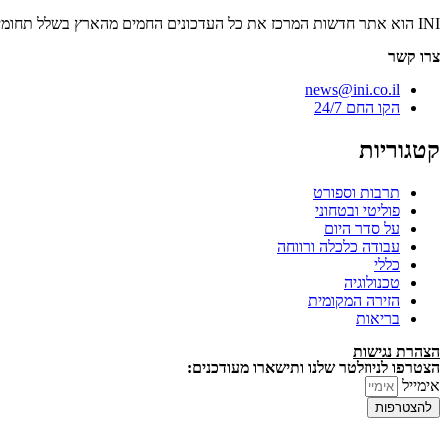
INI הוא אתר חדשות המרכז את כל העדכונים החמים מהארץ בשלל תחומים. אנחנו מזמינים אתכם להתעדכן בחדשות היום, להאזין לפודקאסטים, ולקרוא מאמרי דעה.
צרו קשר
news@ini.co.il
הקו החם 24/7
קטגוריות
תרבות וספורט
פוליטי ובטחוני
על סדר היום
עבודה כלכלה ורווחה
כללי
טכנולוגיה
הזירה המקומית
בריאות
הצהרת נגישות
הצטרפו לניוזלטר שלנו ותישארו מעודכנים:
אימייל
להצטרפות