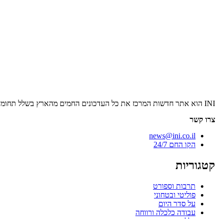
INI הוא אתר חדשות המרכז את כל העדכונים החמים מהארץ בשלל תחומים. אנחנו מזמינים אתכם להתעדכן בחדשות היום, להאזין לפודקאסטים, ולקרוא מאמרי דעה.
צרו קשר
news@ini.co.il
הקו החם 24/7
קטגוריות
תרבות וספורט
פוליטי ובטחוני
על סדר היום
עבודה כלכלה ורווחה