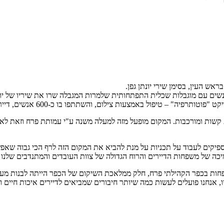
ש העין, בסימן שירי יונתן גפן.
שים עם מוגבלות שכלית התפתחותית שלמרות המגבלה שרו את שיריו של יונת
השתתפו בו כ-600 אנשים, דיירים, עובדים ובני משפחות שבאו ליום של כיף עם בני המשפחות.
ין, המהווה בית לכ-240 אנשים עם מוגבלויות קשות ומורכבות. המקום מופעל מזה למעלה משנה 
מספיקים לעבוד על תכניות על מנת להביא את המקום הזה לרף הכי גבוה שאפ
מיכה של משפחות הדיירים והרוח הגדולה של צוות העובדים והמתנדבים שלנו
שפחות בכפר הקהילתי פרח, חלק ממלאכת השיקום של הכפר הייתה לבנות מע
 אנחנו פועלים לעשות כמה שיותר חיבורים שמביאים לדיירים איכות חיים ו