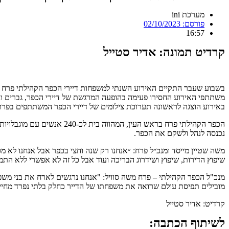
מערכת ini
פורסם:
02/10/2023
16:57
קרדיט תמונה: אדיר סטייל
בשבוע שעבר התקיים האירוע השנתי למשפחות דיירי הכפר הקהילתי פרח ברא
משתתפי האירוע החסירו פעימה בהופעה המרגשת של דיירי הכפר, גברים ונ
באירוע הוצגה לראשונה תערוכת צילומים של דיירי הכפר המשתתפים בפרויקט "פוטותרפיה" – טיפול באמצעות צילום, ו
הכפר הקהילתי פרח בראש הע
נכנסה לנהל ולשקם את הכפר.
משה שטיין מייסד ומנכ״ל פרח: ״אנחנו רק שנה וחצי בכפר אבל אנחנו לא 
שיפוץ הדירות, שיפוץ ושידרוג הבריכה ועוד אבל כל זה לא אפשרי ללא הת
מנכ"ל הכפר הקהילתי – פרח משה סוויל: "אנחנו נרגשים לארח את בני מ
מובילים תפיסת עולם שרואה את משפחתו של הדייר כחלק בלתי נפרד מחייו,
קרדיט: אדיר סטייל
לשיתוף הכתבה: