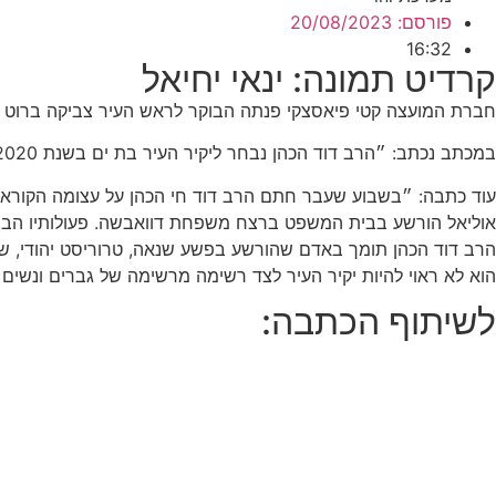
פורסם:
20/08/2023
16:32
קרדיט תמונה: ינאי יחיאל
חברת המועצה קטי פיאסצקי פנתה הבוקר לראש העיר צביקה ברוט ומ
במכתב נכתב: ״הרב דוד הכהן נבחר ליקיר העיר בת ים בשנת 2020 וקיבל את האות בבניין העירייה על ידי שניכם״
עוד כתבה: ״בשבוע שעבר חתם הרב דוד חי הכהן על עצומה הקוראת
אוליאל הורשע בבית המשפט ברצח משפחת דוואבשה. פעולותיו הביאו לכך שההורים ושעלי התי
הרב דוד הכהן תומך באדם שהורשע בפשע שנאה, טרוריסט יהודי,
הוא לא ראוי להיות יקיר העיר לצד רשימה מרשימה של גברים ונשים 
לשיתוף הכתבה: