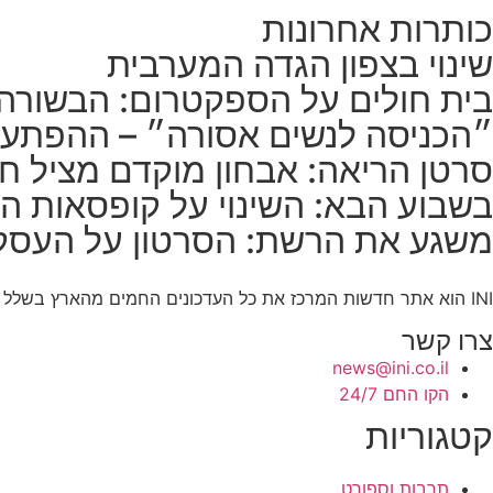
כותרות אחרונות
שינוי בצפון הגדה המערבית
בית חולים על הספקטרום: הבשורה
״הכניסה לנשים אסורה״ – ההפתע
סרטן הריאה: אבחון מוקדם מציל חי
בשבוע הבא: השינוי על קופסאות הס
משגע את הרשת: הסרטון על העסק
INI הוא אתר חדשות המרכז את כל העדכונים החמים מהארץ בשלל תחומים. אנחנו מזמינים אתכם להתעדכן בחדשות היום, להאזין לפודקאסטים, ולקרוא מאמרי דעה.
צרו קשר
news@ini.co.il
הקו החם 24/7
קטגוריות
תרבות וספורט