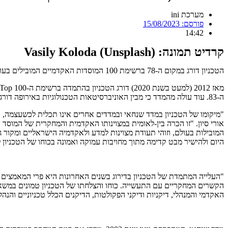
מערכת ini
פורסם:
15/08/2023
14:42
קרדיט תמונה: Vasily Koloda (Unsplash)
הטכניון דורג במקום ה-78 ברשימת 100 המוסדות האקדמיים המובילים בעולם. כך עולה ממדד שנחאי, המדד המוביל בעולם לדירוג מוסדות להשכלה גבוהה, שהתפרסם הבוקר (ג', 15.8).
ה-83. עוד עולה מהמדד כי מבין האוניברסיטאות הטכנולוגיות באירופה דורג הטכניון במקום הרביעי.
"מיקומו של הטכניון במדד שנחאי ובמדדים אחרים אינו תכלית לכשעצמה, אך
היום ולהישיר מבט קדימה מתוך מחויבות עמוקה ואמונה בכוחו של הטכניון 
"העלייה המתמדת של הטכניון בדירוג בשנים האחרונות היא פרי המאמצים ה
הקשרים המחקריים עם התעשייה. כוחו והצלחתו של הטכניון טמונים במשאב
האקדמי והמנהלי, דיקניות ודיקני הפקולטות, הדיקנים הכלל טכניוניים והנהל