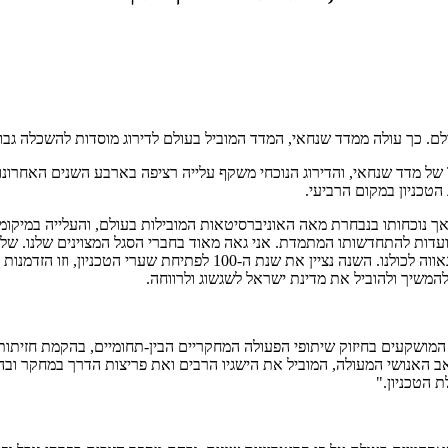
מאז 2012 (למעט בשנת 2020) דורג הטכניון בהתמדה ברשימת ה-Top 100 של מדד שנחאי, והדירוג הנוכחי משקף ע
 נוכחותו בנבחרת מאה האוניברסיטאות המובילות בעולם, והעלייה במיקומו 
המובילות בעולם, וזוהי תעודת מצוינות למדע ולאקדמיה הישראליים ומקור 
להמשיך ולהוביל את מדינת ישראל לשגשוג ולרווחה.
מושקעים בחיזוק שיתופי הפעולה המחקריים הבין-תחומיים, בהקמת חזיתות 
 האנושי המעולה, המוביל את הישגיו הרבים ואת פריצות הדרך במחקר ובה
ת הטכניון."