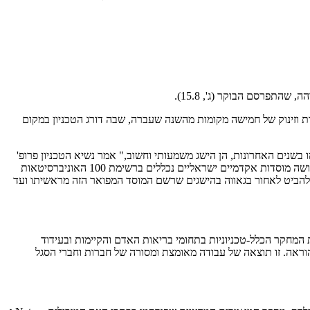
לייה רציפה בארבע השנים האחרונות וזינוק של חמישה מקומות מהשנה שעברה, שבה דורג הטכניון במקום
בשנים האחרונות, הן הישג משמעותי וחשוב," אמר נשיא הטכניון פרופ'
אורי סיון. "זו הכרה בין-לאומית במצוינותו האקדמית והמחקרית של המוסד ועדות להתחדשותו המתמדת. אני גאה מאוד בחברי הסגל המצוינים שלנו. שלושה מוסדות אקדמיים ישראליים נכללים ברשימת 100 האוניברסיטאות
גאווה לכולנו. השנה נציין את שנת ה-100 לפתיחת שערי הטכניון, וזו הזדמנות להביט לאחור בגאווה בהישגים שרשם המוסד המפואר הזה מראשיתו ועד
המחקר הכלל-טכניוניות בתחומי בריאות האדם והקיימות ובעידוד
וראה. זו תוצאה של עבודה מאומצת ומסורה של חברות וחברי הסגל