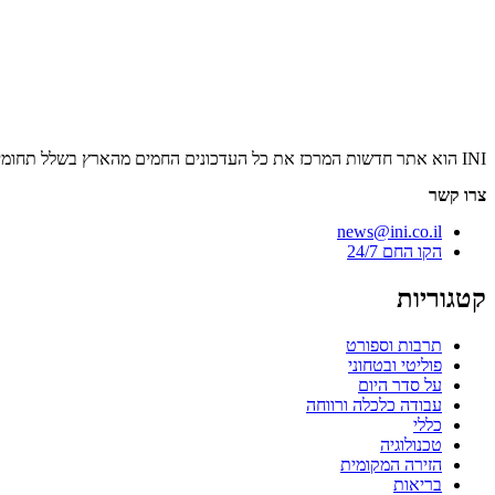
INI הוא אתר חדשות המרכז את כל העדכונים החמים מהארץ בשלל תחומים. אנחנו מזמינים אתכם להתעדכן בחדשות היום, להאזין לפודקאסטים, ולקרוא מאמרי דעה.
צרו קשר
news@ini.co.il
הקו החם 24/7
קטגוריות
תרבות וספורט
פוליטי ובטחוני
על סדר היום
עבודה כלכלה ורווחה
כללי
טכנולוגיה
הזירה המקומית
בריאות