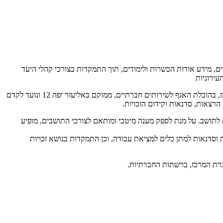
ים, מידע אודות הכשרות ולימודים, תוך התמקדות בצורכי קהלי היעד
עירוניות
עיריית רעננה ממשיכה לפעול לרווחת התושבים במכלול תחומי החיים, ומשיקה בימים אלו מרכז חדש ייעודי בנושא תעסוקה: "שבילים לתעסוקה". המרכז, בהובלת האגף לשירותים חברתיים, ממוקם באליעזר יפה 12 ונועד לקדם
רצאות, סדנאות וקידום הזכויות.
ת לתושב. על מנת לספק מענה מיטבי ומותאם לצורכי התושבים, מופיע
ות וסדנאות למתן כלים למציאת עבודה, וכן התמקדות בנושא זכויות
סגרת המרכז, ברשתות החברתיות.