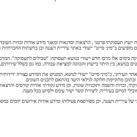
 ייעוץ תעסוקתי פרטני , הרצאות וסדנאות ומאגר מידע אודות זכויות העובד
 מופיעים ב"מיני סייט" ייעודי באתר עיריית רעננה וכן ברשתות החברתיות ה
נושא, בין היתר בייעוץ והכוונה למציאת עבודה, כמו גם בשלל שירותים, ה
תר העירוני, כ"מיני סייט" ייעודי לנושא, המנגיש את המידע בצורה ידידותי
ובתוכן מתקיימת חלוקה לגילאי היעד בהתאם לתכנים השונים.
קתי, זכויות והשמה ותוכניות שונות, וכן מידע נקודתי אודות קורסים והרצא
ילי המיזם בעירייה, ליצירת קשר ישיר עימם ולסיוע בכל מענה.
 של עיריית רעננה, וכן מפורסמת פעילותו ומידע אודות אירועים יזומים במ