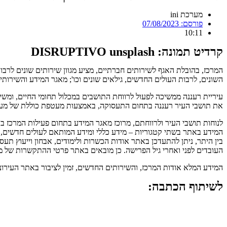
מערכת ini
פורסם:
07/08/2023
10:11
קרדיט תמונה: DISRUPTIVO unsplash
המרכז, בהובלת האגף לשירותים חברתיים, מציע מגוון שירותים שונים לרבות
השונים, לרבות העולים החדשים, גילאים שונים וכו'; מאגר המידע והשירותים
את תושבי העיר רעננה בתחום התעסוקה, באמצעות מעטפת כוללת של מענים ב
לנוחות תושבי העיר ולרווחתם, מרוכז מאגר המידע בתחום פעילות המרכז בא
המידע באתר בשתי קטגוריות – מידע כללי ומידע המותאם לעולים חדשים, 
בין היתר, ניתן להתעדכן באתר אודות הכשרות ולימודים, אבחון וייעוץ תעסו
העובדים לפני ואחרי גיל הפרישה. כן מובאים באתר פרטי ההתקשרות של מוב
המידע המלא אודות המרכז, והשירותים החדשים, זמין לציבור באתר העירוני
לשיתוף הכתבה: