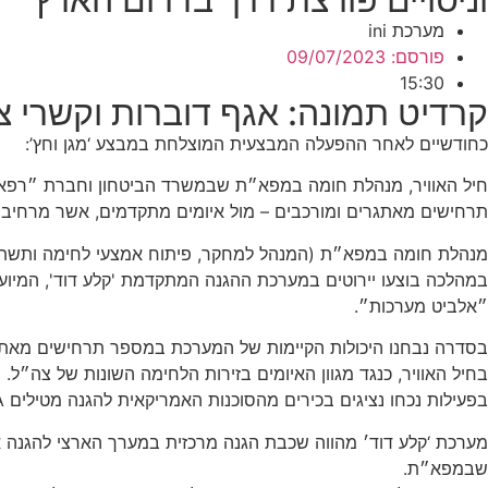
מערכת ini
פורסם:
09/07/2023
15:30
קרדיט תמונה: אגף דוברות וקשרי צ
כחודשיים לאחר ההפעלה המבצעית המוצלחת במבצע ‘מגן וחץ’:
חיל האוויר, מנהלת חומה במפא״ת שבמשרד הביטחון וחברת ״רפאל״
תרחישים מאתגרים ומורכבים – מול איומים מתקדמים, אשר מרחיבי
מנהלת חומה במפא״ת (המנהל למחקר, פיתוח אמצעי לחימה ותשתית 
במהלכה בוצעו יירוטים במערכת ההגנה המתקדמת 'קלע דוד', המיועד
״אלביט מערכות״.
בסדרה נבחנו היכולות הקיימות של המערכת במספר תרחישים מאתגר
בחיל האוויר, כנגד מגוון האיומים בזירות הלחימה השונות של צה״ל.
בפעילות נכחו נציגים בכירים מהסוכנות האמריקאית להגנה מטילים MDA, שותפים יחד עם מנהלת חומה שבמפא״ת בפיתוח ויצור מערכת ׳קלע דוד׳.
מערכת ‘קלע דוד׳ מהווה שכבת הגנה מרכזית במערך הארצי להגנה א
שבמפא״ת.