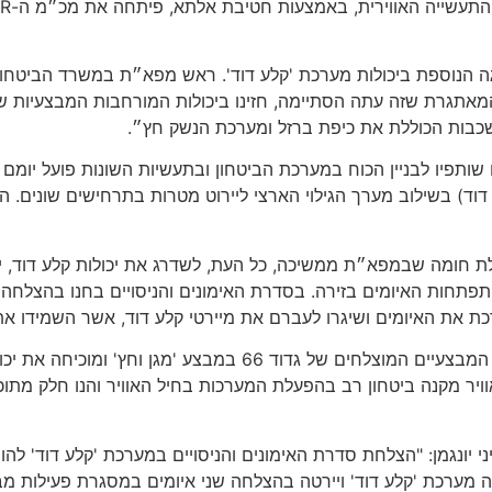
רגה הנוספת ביכולות מערכת 'קלע דוד'. ראש מפא״ת במשרד הביטחון
מאתגרת שזה עתה הסתיימה, חזינו ביכולות המורחבות המבצעיות של 
כבות הכוללת את כיפת ברזל ומערכת הנשק חץ״.
שותפיו לבניין הכוח במערכת הביטחון ובתעשיות השונות פועל יומם ו
השונים והמתפתחים. במודל זה נבחנו יכולות גדוד 66 (קלע דוד) בשילוב מערך הגילוי הארצי לי
מה שבמפא״ת ממשיכה, כל העת, לשדרג את יכולות קלע דוד, יחד 
תפתחות האיומים בזירה. בסדרת האימונים והניסויים בחנו בהצלחה
רכת את האיומים ושיגרו לעברם את מיירטי קלע דוד, אשר השמידו א
ר׳ מנהלת מגן, אלוף-משנה ט׳: "ההצלחה באימון מצטרפת ליירוטים ה
וויר מקנה ביטחון רב בהפעלת המערכות בחיל האוויר והנו חלק מתו
ני יונגמן: "הצלחת סדרת האימונים והניסויים במערכת 'קלע דוד' ל
ה מערכת 'קלע דוד' ויירטה בהצלחה שני איומים במסגרת פעילות מ