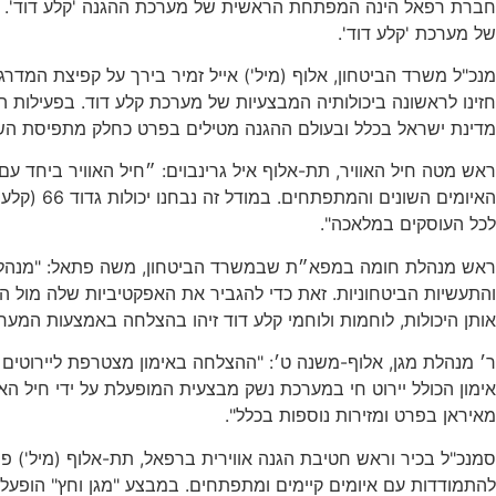
של מערכת 'קלע דוד'.
מנכ"ל משרד הביטחון, אלוף (מיל') אייל זמיר בירך על קפיצת המד
חזינו לראשונה ביכולותיה המבצעיות של מערכת קלע דוד. בפעילות ה
מדינת ישראל בכלל ובעולם ההגנה מטילים בפרט כחלק מתפיסת הש
ראש מטה חיל האוויר, תת-אלוף איל גרינבוים: ״חיל האוויר ביחד עם 
האיומים 
לכל העוסקים במלאכה".
ראש מנהלת חומה במפא״ת שבמשרד הביטחון, משה פתאל: "מנהלת חו
והתעשיות הביטחוניות. זאת כדי להגביר את האפקטיביות שלה מול ה
אותן היכולות, לוחמות ולוחמי קלע דוד זיהו בהצלחה באמצעות המע
אימון הכולל יירוט חי במערכת נשק מבצעית המופעלת על ידי חיל הא
מאיראן בפרט ומזירות נוספות בכלל".
סמנכ"ל בכיר וראש חטיבת הגנה אווירית ברפאל, תת-אלוף (מיל') פי
להתמודדות עם איומים קיימים ומתפתחים. במבצע "מגן וחץ" הופעל