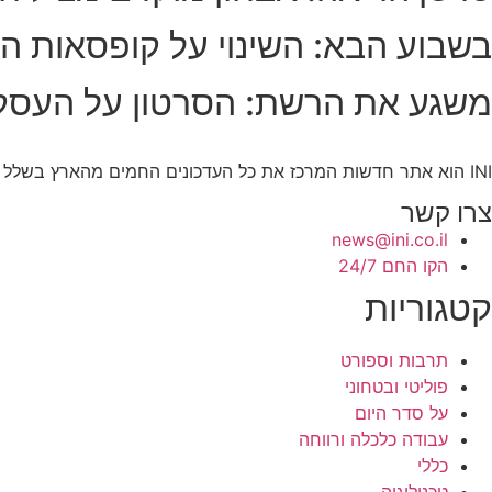
בשבוע הבא: השינוי על קופסאות הס
משגע את הרשת: הסרטון על העסק
INI הוא אתר חדשות המרכז את כל העדכונים החמים מהארץ בשלל תחומים. אנחנו מזמינים אתכם להתעדכן בחדשות היום, להאזין לפודקאסטים, ולקרוא מאמרי דעה.
צרו קשר
news@ini.co.il
הקו החם 24/7
קטגוריות
תרבות וספורט
פוליטי ובטחוני
על סדר היום
עבודה כלכלה ורווחה
כללי