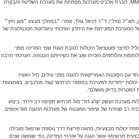
חברת רפאל הינה המפתחת הראשית של מערכת ההגנה 'קלע דוד'. התעשייה האווירית, באמצעות חטיבת אלתא, פיתחה את מכ״מ ה-MMR, חברת אלביט מערכות מפתחת את מערכת השליטה והבקרה
, תא״ל (מיל׳) ד״ר דניאל גולד, אמר: ״במהלך מבצע ״מגן וחץ״
המערכת המוכיחות את היתרון האיכותי והעליונות הטכנולוגית של
ליל למיצוי פוטנציאל היכולות לטובת הגנת שמי המדינה מפני
ירוט מטרות בתרחישים שונים. הלוחמות והלוחמים הוכיחו שוב את כשירותם הגבוהה. הערכתי הרבה
עם הסוכנות האמריקאית להגנה מפני טילים, חיל האוויר
 יכולות ייחודיות למערכת במספר תרחישי קצה מורכבים. באמצעות
ת המטרות בדיוק מושלם".
מבצעיים המוצלחים של גדוד 66 במבצע 'מגן וחץ' ומוכיחה את יכולות מערכת הנשק 'קלע דוד' מול תרחיש תקיפה רב זירתי. ביצוע
כנית רב שנתית של שיפור המוכנות של מערכות ההגנה מול איומים
הוספת יכולות מבצעיות, מהווה פריצת דרך נוספת שרפאל מובילה
בצעית מרשימה אשר הגנה על אזרחי המדינה, כפי שעושה שנים