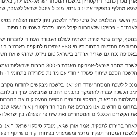
אורן מכהן כחבר דירקטוריון בלשכת המסחר ישראל-אמריקה, באיגוד
שגיא מחליף בתפקיד את יניב גרטי, מנכ"ל אינטל ישראל לשעבר, ש
בין הישגיו הבולטים של גרטי כיו"ר הלשכה, ניתן למנות הצלחה בטי
לארה"ב – פרויקט שלאחרונה קיבל מימון פדרלי לשנתיים נוספות.
בנוסף, קידם גרטי יצירת תשתית לעולם העבודה העתידי לחברות ישר
הרגולציה החדשה בתחום דיווחי ESG שתיכנס לתוקפה בארה"ב בינואר 2024.
באסיפה נכח גם שגריר ארה"ב בישראל טום ניידס, שהדגיש את חשיב
לשכת מסחר ישראל-אמריקה מאג
הלשכה הסכם שיתוף פעולה ייחודי עם מדינת פלורידה בתחומי ה- Health-Tech ובמגוון תחומים כלכליים נוספים.
מנכ"ל לשכת המסחר עודד רוז: "אנו בלשכה מבקשים להודות מקרב לב
יניב הלשכה עברה להתמקד בתכנים רחבים שמביאים ערך רב לחברות 
ובעולמות הבריאות, המיסוי ותחומים נוספים המעסיקים את החברות
בתחומים חדשים. אנו מברכים את חבר הדירקטוריון אורן שגיא שנבח
את הקשרים הכלכליים והמסחריים ואת שיתופי הפעולה בין ישראל וא
לאחר בחירתו לתפקיד, אמר אורן שגיא, מנכ"ל סיסקו ישראל: " אני
ללשכת המסחר תפקיד מרכזי ומשמעותי בפיתוח וקידום שיתוף הפעול