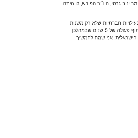
 יניב גרטי, היו״ר הפורש, לו היתה
פעילויות חברתיות שלא רק משנות
את פניה של ישראל אלא גם מחזקות את היחסים בין ישראל וארה״ב. אני מודה לצוות הלשכה, לחברי הדירקטוריון ולחברי הלשכה על שיתוף פעולה של 5 שנים שבמהלכן
 הישראלית. אני שמח להמשיך