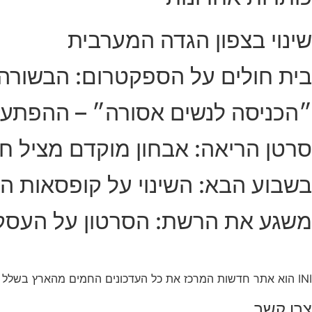
שינוי בצפון הגדה המערבית
בית חולים על הספקטרום: הבשורה
״הכניסה לנשים אסורה״ – ההפתע
סרטן הריאה: אבחון מוקדם מציל חי
בשבוע הבא: השינוי על קופסאות הס
משגע את הרשת: הסרטון על העסק
INI הוא אתר חדשות המרכז את כל העדכונים החמים מהארץ בשלל תחומים. אנחנו מזמינים אתכם להתעדכן בחדשות היום, להאזין לפודקאסטים, ולקרוא מאמרי דעה.
צרו קשר