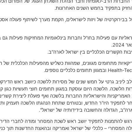
 החברות הרב-לאומיות וחבר הנהלת השולחן העגול של הפורום הכלכ
החזיק בתפקיד בחמש השנים האחרונות.
פול בבירוקרטיה של ויזות לישראלים, הקמת מערך לשיתוף פעולה אסט
אליות עם פעילות בחו"ל וחברות בינלאומיות המחזיקות פעילות גם 
ות הקשרים הכלכליים בין ישראל לארה"ב.
דת כ-300 חברות ישראליות ואמריקאיות מתחומים מגוונים, שמהוות כשליש מהפעילות הכ
 ליניב גרטי על חמש שנים של מסירות ללשכה כיושב ראש הדירקטור
הלשכה. הלשכה היום עוסקת במגוון תחומים חוצי תעשיות כגון קי
 האמריקניות והישראליות החברות בלשכה ואף פועלת ליצירת קשרים
ר לתפקיד היו"ר החדש, ובטוחים שתחת הנהגתו הלשכה תעמיק ותרחי
רה"ב, הגדולה והחשובה בידידותיה של ישראל".
 נרגש להתמנות לתפקיד יושב ראש לשכת המסחר ומודה לחברי הדירקט
ה המסחרי – כלכלי של ישראל ואמריקה ובהאצת החדשנות תוך כניס