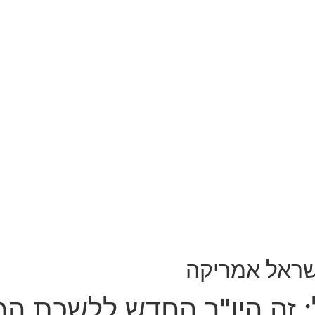
שראל אמריקה
: זה היו"ר החדש ללשכת ה