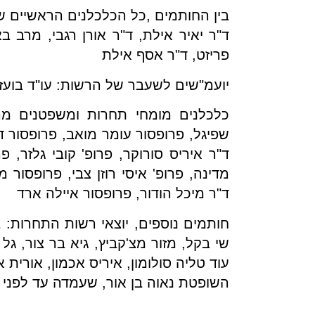
בין החותמים ,כל הכלכלנים הראשיים ש
ד"ר יאיר אילת, ד"ר אורן רגבי, מרב בא
פריזט, ד"ר אסף אילת
יועמ"שים לשעבר של הרשות: עו"ד בועז גו
כלכלנים מומחי תחרות ומשפטנים מהא
שפיגל, פרופסור עומר מואב, פרופסור דיוו
ד"ר איריס סורוקר, פרופ' קובי גלזר, פר
מדינה, פרופ' איסי רוזן צבי, פרופסור מ
ד"ר מיכל הודור, פרופסור איילה ארד
חותמים נוספים, יוצאי רשות התחרות: 
שי בקל, מזור מצ'קביץ, גיא בר צור, גל 
עוד טליה סולומון, איריס אכמון, אורית אפ
השופטת נאוה בן אור, שעמדה עד לפני 