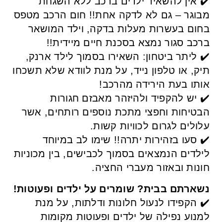
✔️ אין להשאיר ילדים ברכב ללא השגחת
מבוגר – גם לא לדקה אחת!! חום הרכב מטפס
בחום בעשרות מעלות בדקה, וילד המושאר
ברכב סגור נמצא בסכנת חיים מיידית!!
✔️ ליתר ביטחון: השאירו בסמוך לילד ארנק,
תיק, או טלפון נייד, על מנת לוודא שלא תשכחו
אותו בעת הירידה מהרכב!
✔️ יש להקפיד ולהיזהר מאבזם חגורות
הבטיחות וחפצי מתכת נוספים רותחים, אשר
עלולים לגרום לכוויות קשות.
✔️ סעו בזהירות יתרה!! שימו לב במיוחד
לילדים הנמצאים בסמוך לכבישים, בין מכוניות
חונות ובאזור מעברי החציה.
נשארתם בבית? שומרים על ילדים ופעוטות!
✔️ הקפידו לנעול חלונות ודלתות, על מנת
למנוע נפילה של ילדים ופעוטות מקומות