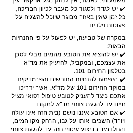
משמעותי. כאמור, אין לנתק מגע או קשר עין.
✔️ יש לגדר ולסגור כל מעבר לכיוון הבריכה,
כל זמן שאין באזור מבוגר שיוכל להשגיח על
פעוטות וילדים.
במקרה של טביעה, יש לפעול על פי ההנחיות
הבאות:
✔️ יש להוציא את הטובע מהמים מבלי לסכן
את עצמכם, ובמקביל, להזעיק את מד"א
בטלפון החירום 101.
✔️ הישמעו להנחיות החובשים והפרמדיקים
במוקד החירום 101 של מד"א, אשר ידריכו
אתכם כיצד להעניק לטובע טיפול רפואי מציל
חיים עד להגעת צוותי מד"א למקום.
✔️ אם הטובע איננו נושם (בית חזה אינו עולה
ויורד) השכיבו אותו על גבו, הרחק מקו המים,
והחלו מיד בביצוע עיסויי חזה עד להגעת צוותי